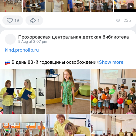
255
vi
19
1
19
people
Прохоровская центральная детская библиотека
reacted
5 Aug at 3:07 pm
kind.proholib.ru
В день 83-й годовщины освобождения
Show more