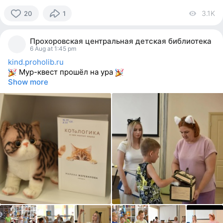
3.1K
vi
20
1
20
people
Прохоровская центральная детская библиотека
reacted
6 Aug at 1:45 pm
kind.proholib.ru
Мур-квест прошёл на ура
Show more