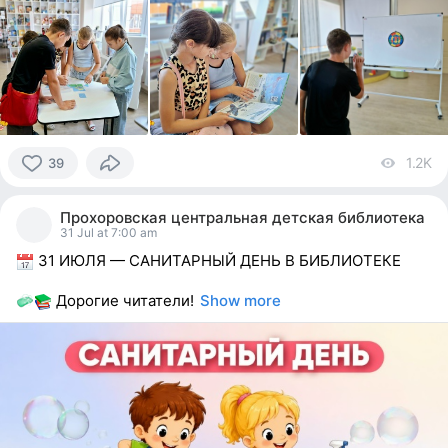
1.2K
vi
39
39
people
Прохоровская центральная детская библиотека
reacted
31 Jul at 7:00 am
31 ИЮЛЯ — САНИТАРНЫЙ ДЕНЬ В БИБЛИОТЕКЕ
Дорогие читатели!
Show more