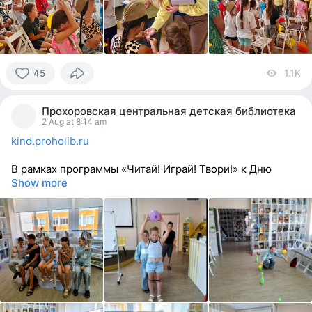
1.1K
vi
45
45
people
Прохоровская центральная детская библиотека
reacted
2 Aug at 8:14 am
kind.proholib.ru
В рамках программы «Читай! Играй! Твори!» к Дню
Show more