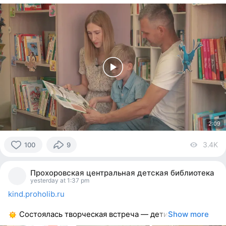
2:09
3.4K
vi
100
9
100
people
Прохоровская центральная детская библиотека
reacted
yesterday at 1:37 pm
kind.proholib.ru
Состоялась творческая встреча — дети
Show more