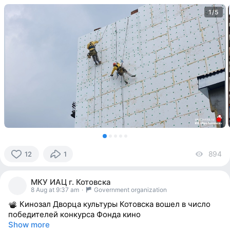
1/5
894
vi
12
1
12
people
МКУ ИАЦ г. Котовска
reacted
8 Aug at 9:37 am
·
Government organization
Кинозал Дворца культуры Котовска вошел в число
победителей конкурса Фонда кино
Show more