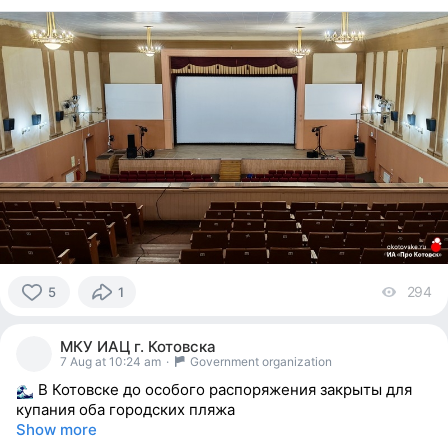
294
vi
5
1
5
people
МКУ ИАЦ г. Котовска
reacted
7 Aug at 10:24 am
·
Government organization
В Котовске до особого распоряжения закрыты для
купания оба городских пляжа
Show more