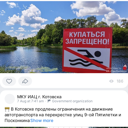
186
vi
0
people
МКУ ИАЦ г. Котовска
reacted
7 Aug at 7:41 am
·
Government organization
В Котовске продлены ограничения на движение
автотранспорта на перекрестке улиц 9-ой Пятилетки и
Посконкина
Show more