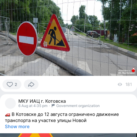
181
vi
2
2
people
МКУ ИАЦ г. Котовска
reacted
6 Aug at 4:35 pm
·
Government organization
В Котовске до 12 августа ограничено движение
транспорта на участке улицы Новой
Show more