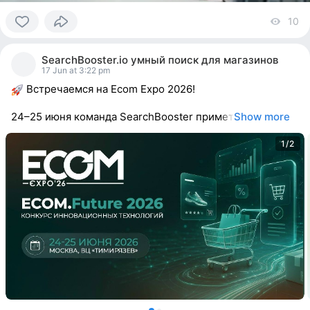
10
vi
0
people
SearchBooster.io умный поиск для магазинов
reacted
17 Jun at 3:22 pm
Встречаемся на Ecom Expo 2026!
24–25 июня команда SearchBooster примет
Show more
1/2