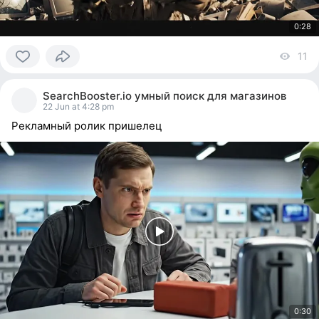
0:28
11
vi
0
people
SearchBooster.io умный поиск для магазинов
reacted
22 Jun at 4:28 pm
Рекламный ролик пришелец
0:30