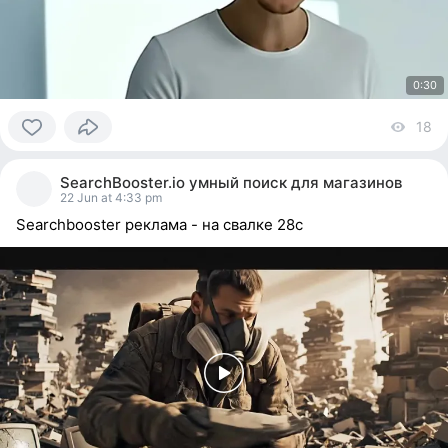
0:30
18
vi
0
people
SearchBooster.io умный поиск для магазинов
reacted
22 Jun at 4:33 pm
Searchbooster реклама - на свалке 28с