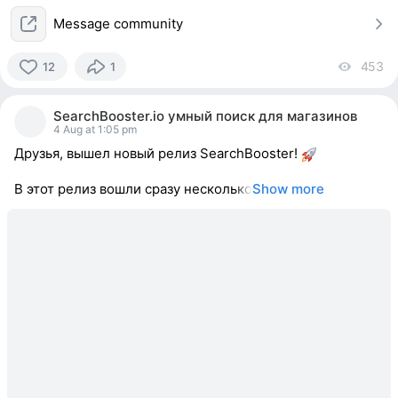
Message community
453
vi
12
1
12
people
SearchBooster.io умный поиск для магазинов
reacted
4 Aug at 1:05 pm
Друзья, вышел новый релиз SearchBooster!
В этот релиз вошли сразу несколько
Show more