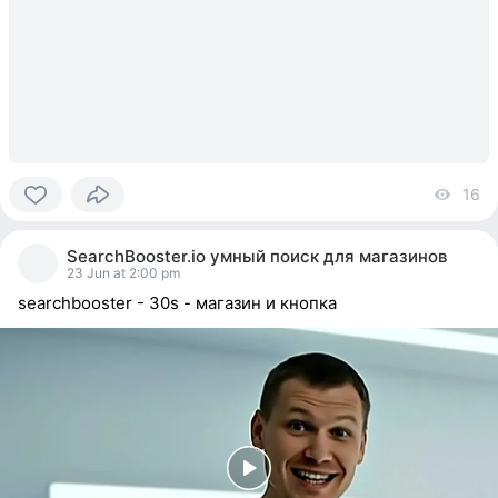
16
vi
0
people
SearchBooster.io умный поиск для магазинов
reacted
23 Jun at 2:00 pm
searchbooster - 30s - магазин и кнопка