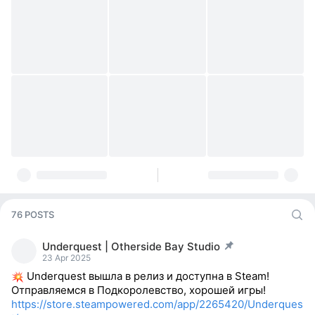
76 POSTS
Underquest | Otherside Bay Studio
post pinned
23 Apr 2025
Underquest вышла в релиз и доступна в Steam!
Отправляемся в Подкоролевство, хорошей игры!
https://store.steampowered.com/app/2265420/Underques