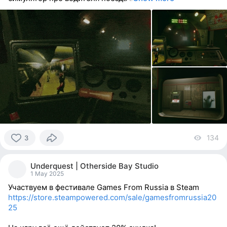
134
vi
3
3
people
Underquest | Otherside Bay Studio
reacted
1 May 2025
Участвуем в фестивале Games From Russia в Steam
https://store.steampowered.com/sale/gamesfromrussia20
25