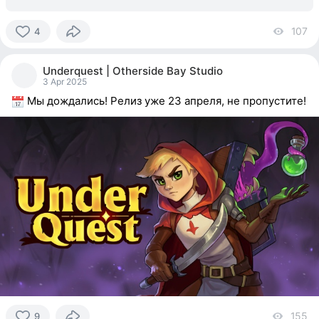
107
vi
4
4
people
Underquest | Otherside Bay Studio
reacted
3 Apr 2025
Мы дождались! Релиз уже 23 апреля, не пропустите!
155
vi
9