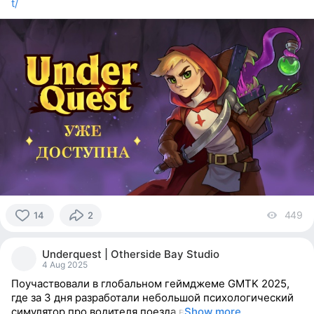
t/
449
vi
14
2
14
people
Underquest | Otherside Bay Studio
reacted
4 Aug 2025
Поучаствовали в глобальном геймджеме GMTK 2025,
где за 3 дня разработали небольшой психологический
симулятор про водителя поезда в
Show more