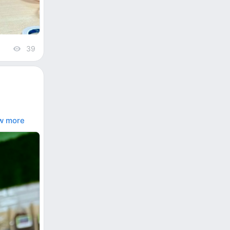
39
views
w more