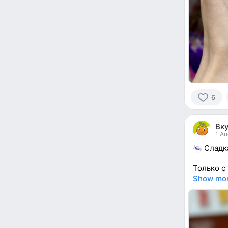
6
6
people
Вк
reacted
1 Au
Сладка
Только с
Show mo