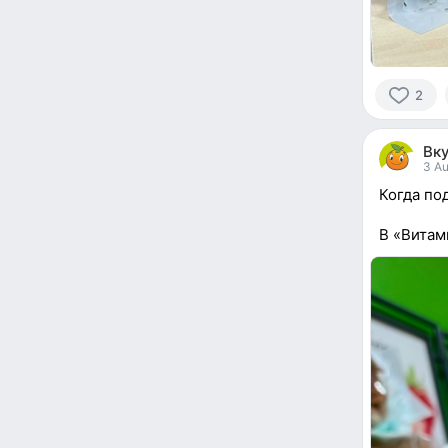
2
2
people
Вк
reacted
3 Au
Когда под
В «Витам