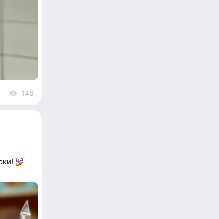
146
views
арки!