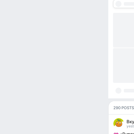
290 POSTS
Вк
yest