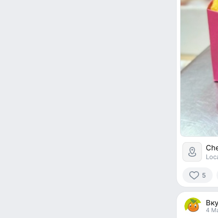
Che
Loc
5
5
people
Вк
reacted
4 Ma