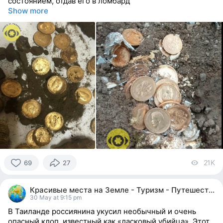
состоянием, отдав его в ломбард
Show more
21K
vi
69
27
69
people
Красивые места на Земле - Туризм - Путешествия
reacted
30 May at 9:15 pm
В Таиланде россиянина укусил необычный и очень
опасный клоп, известный как «ласковый убийца». Этот