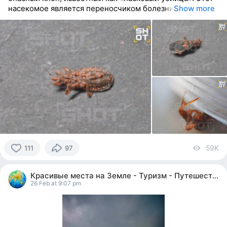
насекомое является переносчиком болезни
Show more
59K
vi
111
97
111
people
Красивые места на Земле - Туризм - Путешествия
reacted
26 Feb at 9:07 pm