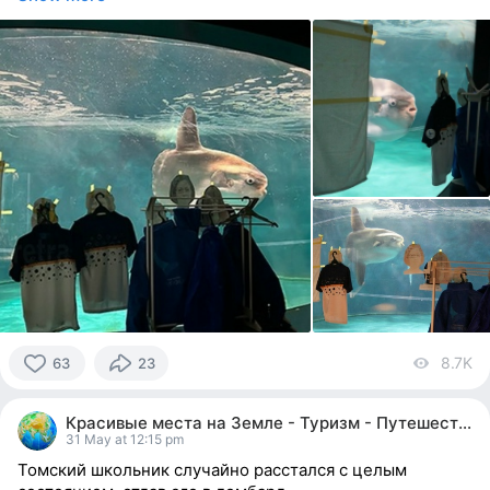
8.7K
vi
63
23
63
people
Красивые места на Земле - Туризм - Путешествия
reacted
31 May at 12:15 pm
Томский школьник случайно расстался с целым