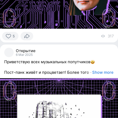
317
vi
5
5
people
Открытие
reacted
6 Mar 2025
Приветствую всех музыкальных попутчиков
Пост-панк живёт и процветает! Более того –
Show more