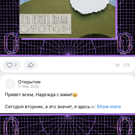
574
vi
7
7
people
Открытие
reacted
11 Mar 2025
Привет всем, Надежда с вами!
Сегодня вторник, а это значит, я здесь не
Show more