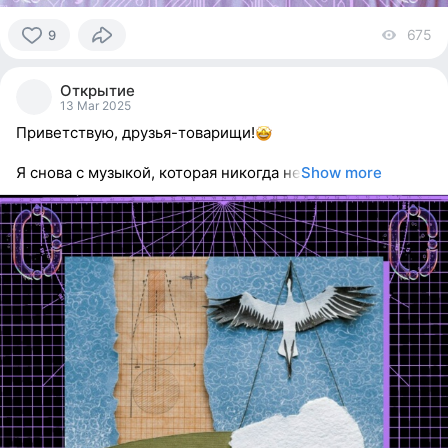
675
vi
9
9
people
Открытие
reacted
13 Mar 2025
Приветствую, друзья-товарищи!
Я снова с музыкой, которая никогда не
Show more