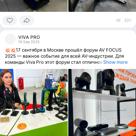
331
vi
0
people
VIVA PRO
reacted
19 Sep 2025
17 сентября в Москве прошёл форум AV FOCUS
2025 — важное событие для всей AV-индустрии. Для
команды Viva Pro этот форум стал отличной
Show more