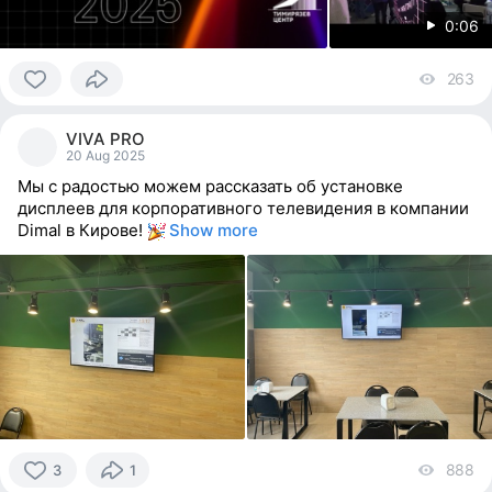
0:06
263
vi
0
people
VIVA PRO
reacted
20 Aug 2025
Мы с радостью можем рассказать об установке
дисплеев для корпоративного телевидения в компании
Dimal в Кирове!
Show more
888
vi
3
1