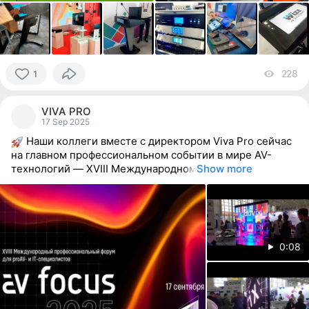
228
vi
1
1
person
VIVA PRO
reacted
17 Sep 2025
Наши коллеги вместе с директором Viva Pro сейчас
на главном профессиональном событии в мире AV-
технологий — XVIII Международном
Show more
0:08