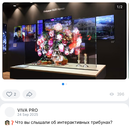
1/2
396
vi
2
2
people
VIVA PRO
reacted
24 Sep 2025
Что вы слышали об интерактивных трибунах?