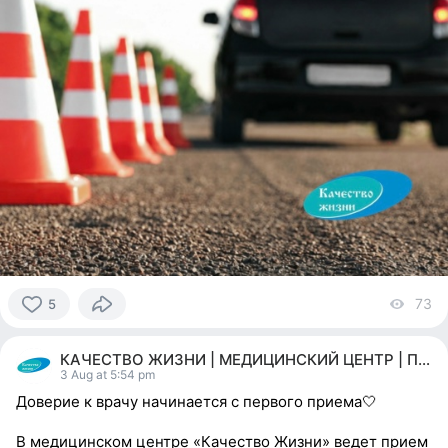
73
vi
5
5
people
КАЧЕСТВО ЖИЗНИ | МЕДИЦИНСКИЙ ЦЕНТР | ПЕРМЬ
reacted
3 Aug at 5:54 pm
Доверие к врачу начинается с первого приема🤍
В медицинском центре «Качество Жизни» ведет прием