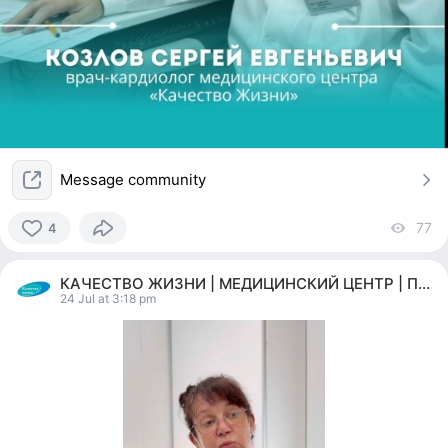
Message community
77
vi
4
4
people
КАЧЕСТВО ЖИЗНИ | МЕДИЦИНСКИЙ ЦЕНТР | ПЕРМЬ
reacted
24 Jul at 3:18 pm