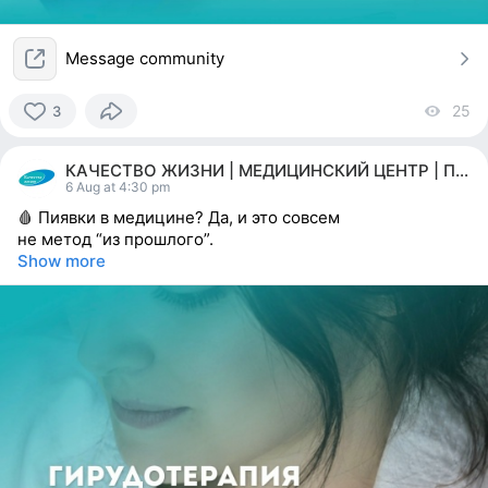
Message community
25
vi
3
3
people
КАЧЕСТВО ЖИЗНИ | МЕДИЦИНСКИЙ ЦЕНТР | ПЕРМЬ
reacted
6 Aug at 4:30 pm
🩸 Пиявки в медицине? Да, и это совсем
не метод “из прошлого”.
Show more