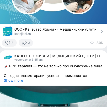
ООО «Качество Жизни» - Медицинские услуги
kachjizni.ru
2.9K
vi
8
3
8
people
КАЧЕСТВО ЖИЗНИ | МЕДИЦИНСКИЙ ЦЕНТР | ПЕРМЬ
reacted
yesterday at 6:45 am
PRP-терапия — это не только про омоложение лица.
Сегодня плазмотерапия успешно применяется
Show more