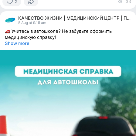
33
vi
2
2
people
КАЧЕСТВО ЖИЗНИ | МЕДИЦИНСКИЙ ЦЕНТР | ПЕРМЬ
reacted
5 Aug at 9:15 am
Учитесь в автошколе? Не забудьте оформить
медицинскую справку!
Show more