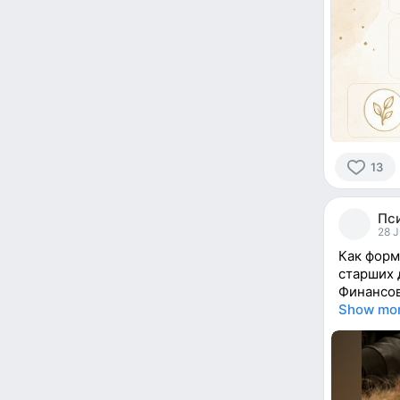
13
13
people
Пси
reacted
28 J
Как форм
старших 
Финансов
Show mo