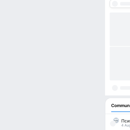
Communi
Пси
4 Aug