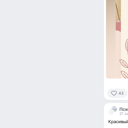
43
43
people
Пси
reacted
27 Ju
Красивый