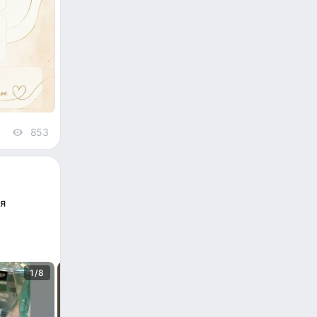
853
views
я
и
1/8