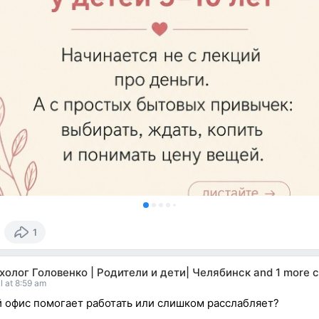
1
холог Головенко | Родители и дети| Челябинск
and
1 more c
l at 8:59 am
 офис помогает работать или слишком расслабляет?