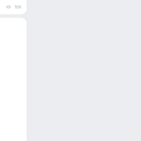
16K
views