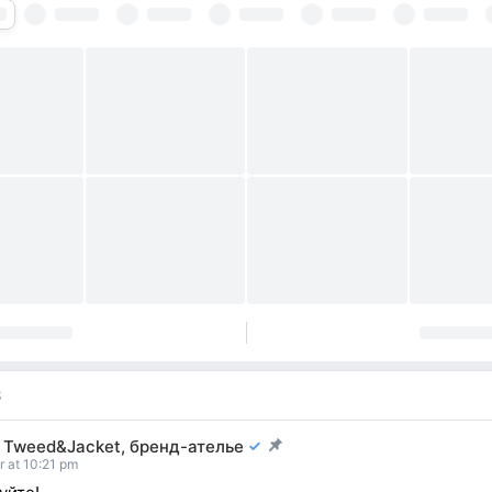
S
i Tweed&Jacket, бренд-ателье
t pinned
r at 10:21 pm