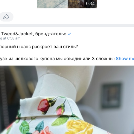
0:34
i Tweed&Jacket, бренд-ателье
g at 6:58 am
тюрный нюанс раскроет ваш стиль?
лузе из шелкового купона мы объединили 3 сложных
Show m