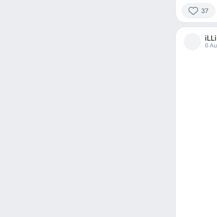
37
37
people
iLL
reacted
6 Au