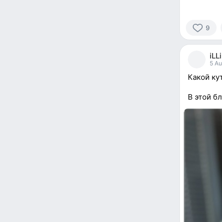
9
9
people
iLL
reacted
5 Au
Какой ку
В этой б