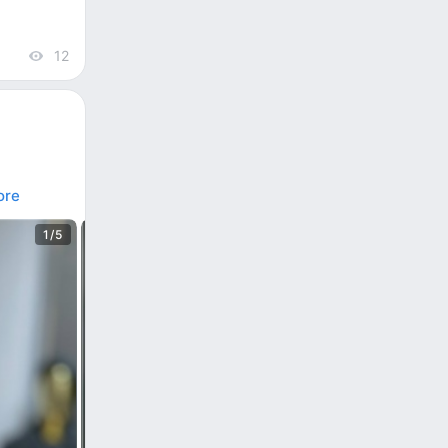
12
views
ore
1/5