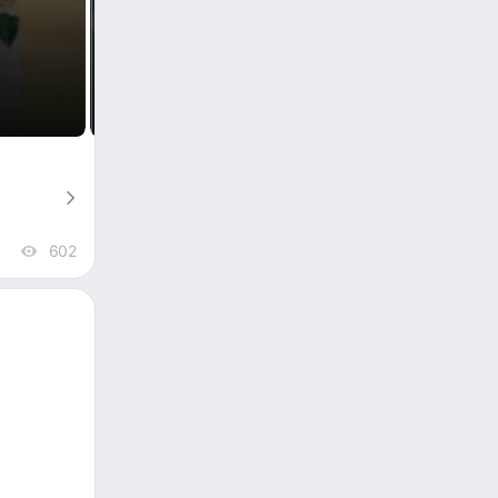
602
views