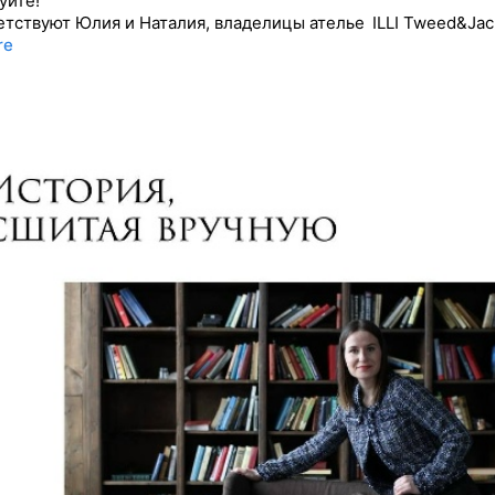
уйте!
етствуют Юлия и Наталия, владелицы ателье ILLI Tweed&Jac
re