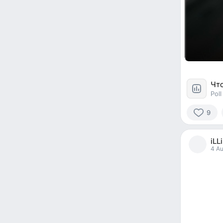
Что
Poll
9
9
people
iLL
reacted
4 Au