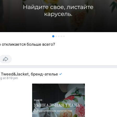
 откликается больше всего?
i Tweed&Jacket, бренд-ателье
g at 8:19 pm