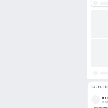
942 POST
iLL
pos
9 Ap