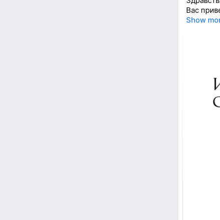
Здравств
Вас прив
Show mo