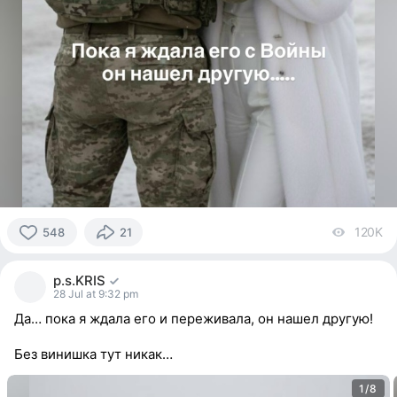
120K
vi
548
21
548
people
p.s.KRIS
reacted
28 Jul at 9:32 pm
Да… пока я ждала его и переживала, он нашел другую!
Без винишка тут никак…
1/8