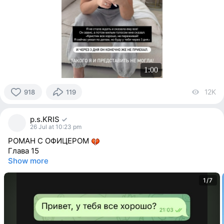
1:00
12K
vi
918
119
918
people
p.s.KRIS
reacted
26 Jul at 10:23 pm
РОМАН С ОФИЦЕРОМ
Глава 15
Show more
1/7