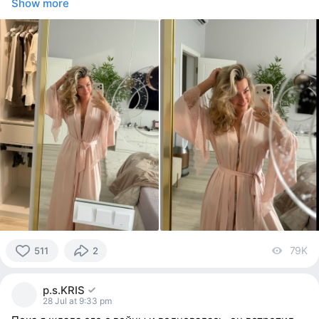
Show more
79K
vi
511
2
511
people
p.s.KRIS
reacted
28 Jul at 9:33 pm