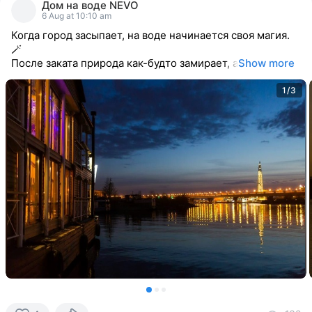
Дом на воде NEVO
reacted
6 Aug at 10:10 am
Когда город засыпает, на воде начинается своя магия.
🪄
После заката природа как-будто замирает, а
Show more
1/3