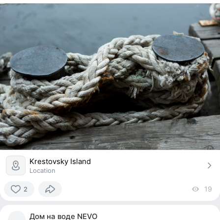
Krestovsky Island
Location
19
vi
2
2
people
Дом на воде NEVO
reacted