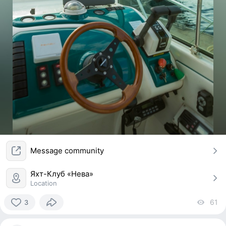
Message community
Яхт-Клуб «Нева»
Location
61
vi
3
3
people