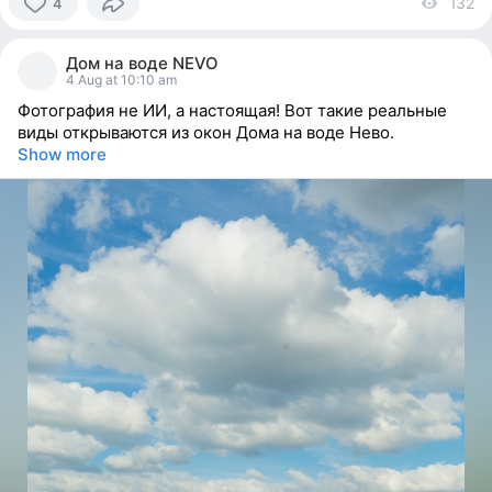
132
vi
4
4
people
Дом на воде NEVO
reacted
4 Aug at 10:10 am
Фотография не ИИ, а настоящая! Вот такие реальные
виды открываются из окон Дома на воде Нево.
Show more