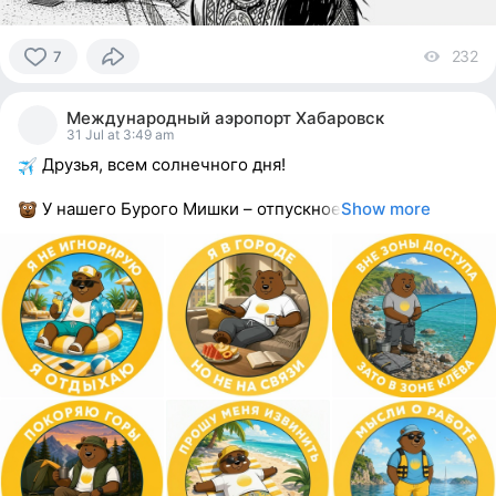
232
vi
7
7
people
Международный аэропорт Хабаровск
reacted
31 Jul at 3:49 am
Друзья, всем солнечного дня!
У нашего Бурого Мишки – отпускное
Show more