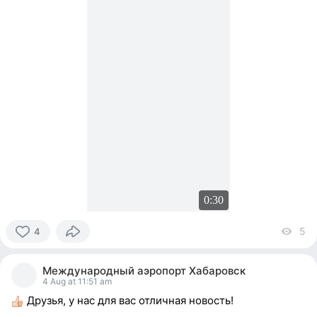
0:30
5
vi
4
4
people
Международный аэропорт Хабаровск
reacted
4 Aug at 11:51 am
Друзья, у нас для вас отличная новость!