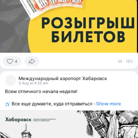
185
vi
4
4
people
Международный аэропорт Хабаровск
reacted
3 Aug at 4:35 am
Всем отличного начала недели!
Все еще думаете, куда отправиться в
Show more