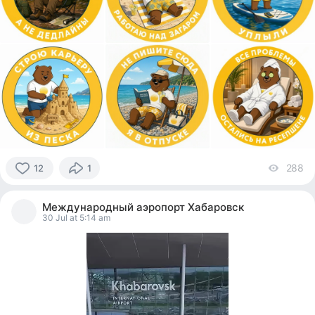
288
vi
12
1
12
people
Международный аэропорт Хабаровск
reacted
30 Jul at 5:14 am