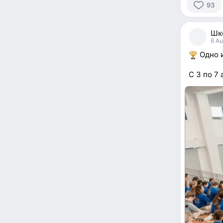
93
93
people
Шк
reacted
6 Au
Одно и
С 3 по 7