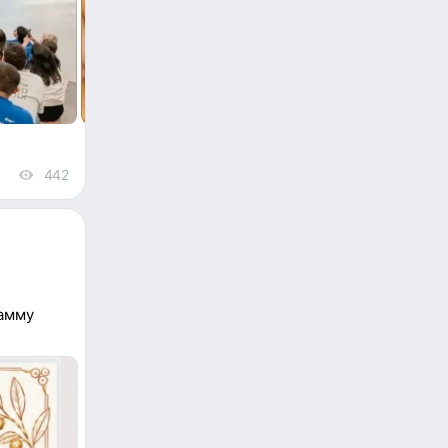
442
views
рамму