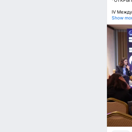
*ОТКРЫТ
IV Между
Show mo