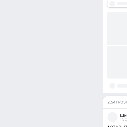
2,541 POS
Шк
pos
13 