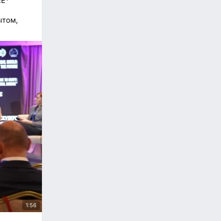
ЕЕ*
ытом,
1:56