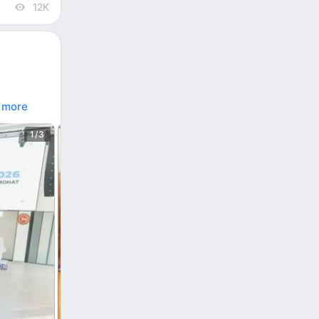
12K
views
 more
1/3