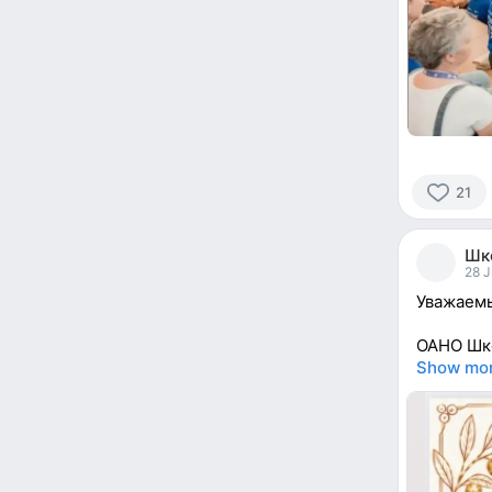
21
21
people
Шк
reacted
28 J
Уважаемы
ОАНО Шко
Show mo