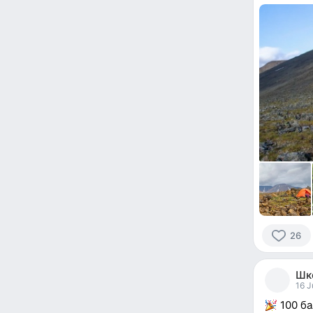
26
26
people
Шк
reacted
16 J
100 ба