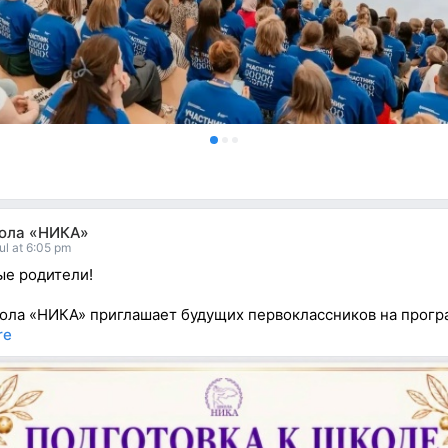
ола «НИКА»
ul at 6:05 pm
е родители!
ла «НИКА» приглашает будущих первоклассников на прог
re