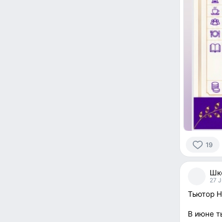
19
19
people
Шк
reacted
27 J
Тьютор Н
В июне т