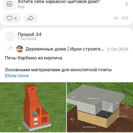
Хотите себе каркасно-щитовой дом!?
Poll
183
vi
4
4
people
Прораб 34
reacted
7 Oct 2024
Деревянные дома | Идеи строительство ремонт
5 Oct 2024
Печь-барбекю из кирпича
Основными материалами для монолитной плиты
Show more