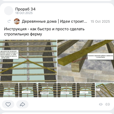
0
people
Прораб 34
reacted
18 Oct 2025
Деревянные дома | Идеи строительство ремонт
15 Oct 2025
Инструкция - как быстро и просто сделать
стропильную ферму
69
vi
0