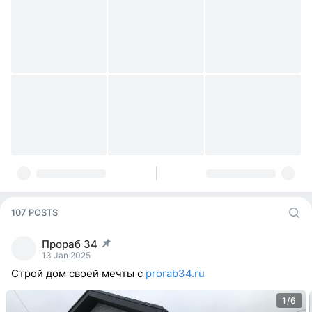
107 POSTS
Прораб 34
post pinned
13 Jan 2025
Строй дом своей мечты с
prorab34.ru
1/6