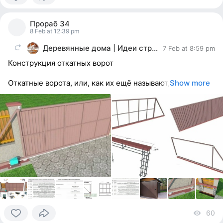
0
people
Прораб 34
reacted
8 Feb at 12:39 pm
Деревянные дома | Идеи строительство ремонт
7 Feb at 8:59 pm
Конструкция откатных ворот
Откатные ворота, или, как их ещё называют,
Show more
60
vi