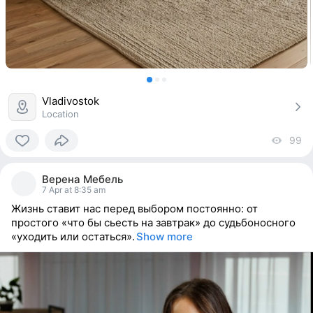
Vladivostok
Location
99
vi
0
people
Верена Мебель
reacted
7 Apr at 8:35 am
Жизнь ставит нас перед выбором постоянно: от
простого «что бы сьесть на завтрак» до судьбоносного
«уходить или остаться».
Show more