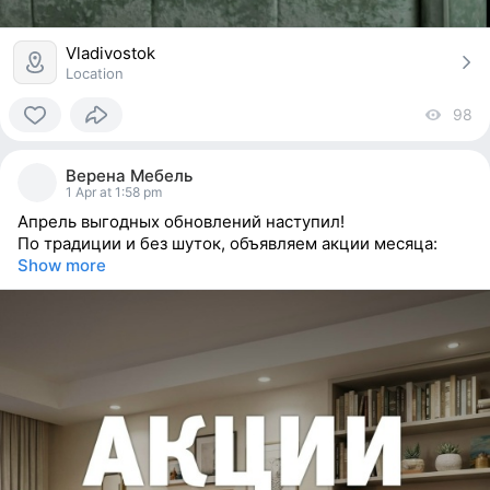
Vladivostok
Location
98
vi
0
people
Верена Мебель
reacted
1 Apr at 1:58 pm
Апрель выгодных обновлений наступил!
По традиции и без шуток, объявляем акции месяца:
Show more