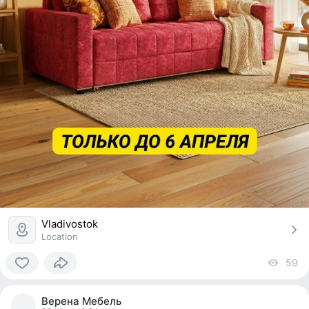
Vladivostok
Location
59
vi
0
people
Верена Мебель
reacted