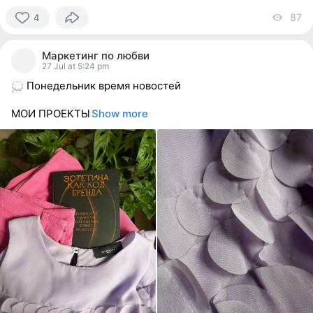
87
vi
4
4
people
Маркетинг по любви
reacted
27 Jul at 5:24 pm
Понедельник время новостей
МОИ ПРОЕКТЫ
Show more