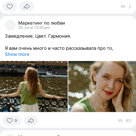
3
vi
0
people
Маркетинг по любви
reacted
30 Jul at 12:29 pm
Замедление. Цвет. Гармония.
Я вам очень много и часто рассказывала про то,
Show more
80
vi
9
9
people