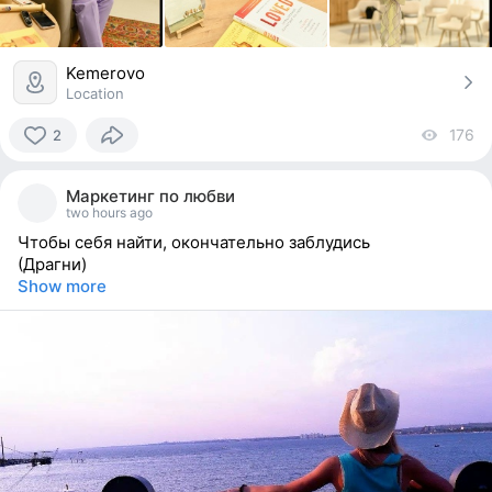
Kemerovo
Location
176
vi
2
2
people
Маркетинг по любви
reacted
two hours ago
Чтобы себя найти, окончательно заблудись
(Драгни)
Show more