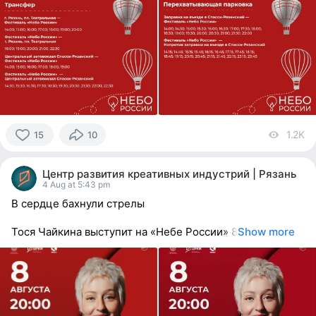
1.2K
vi
15
10
15
people
Центр развития креативных индустрий | Рязань
reacted
4 Aug at 5:43 pm
В сердце бахнули стрелы
Тося Чайкина выступит на «Небе России» 8
Show more