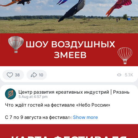
5.1K
vi
38
10
38
people
Центр развития креативных индустрий | Рязань
reacted
5 Aug at 4:57 pm
Что ждёт гостей на фестивале «Небо России»
С 7 по 9 августа на фестивале
Show more