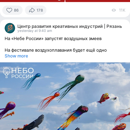
11K
vi
86
178
86
people
Центр развития креативных индустрий | Рязань
reacted
yesterday at 9:40 am
На «Небе России» запустят воздушных змеев
На фестивале воздухоплавания будет ещё одно
Show more