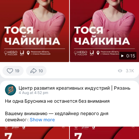
0:15
3.1K
vi
19
10
19
people
Центр развития креативных индустрий | Рязань
reacted
4 Aug at 4:52 pm
Ни одна Брусника не останется без внимания
Вашему вниманию — хедлайнер первого дня
семейного
Show more