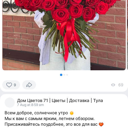
69
vi
9
9
people
Дом Цветов 71 | Цветы | Доставка | Тула
reacted
7 Aug at 8:59 am
Всем доброе, солнечное утро
Мы к вам с самым ярким, летнем обзором.
Присаживайтесь поудобнее, это все для вас