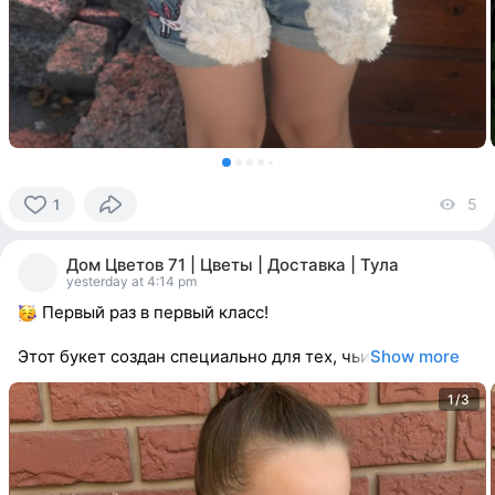
5
vi
1
1
person
Дом Цветов 71 | Цветы | Доставка | Тула
reacted
yesterday at 4:14 pm
Первый раз в первый класс!
Этот букет создан специально для тех, чьи
Show more
1/3