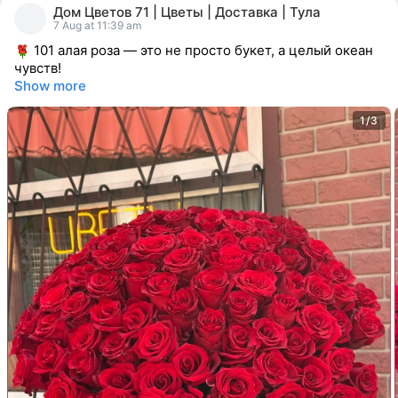
people
Дом Цветов 71 | Цветы | Доставка | Тула
reacted
7 Aug at 11:39 am
101 алая роза — это не просто букет, а целый океан
чувств!
Show more
1/3