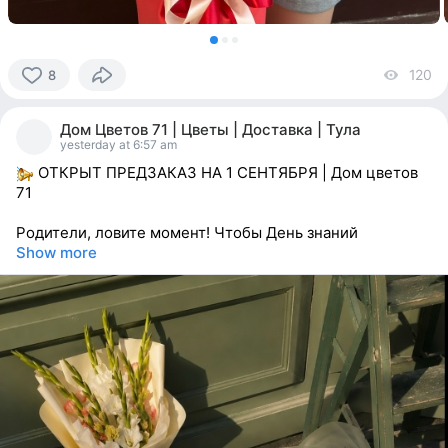
120
vi
8
8
people
Дом Цветов 71 | Цветы | Доставка | Тула
reacted
yesterday at 6:57 am
ОТКРЫТ ПРЕДЗАКАЗ НА 1 СЕНТЯБРЯ | Дом цветов
71
Родители, ловите момент! Чтобы День знаний
Show more