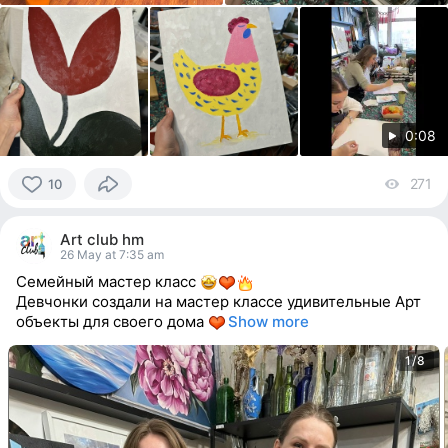
0:08
271
vi
10
10
people
Art club hm
reacted
26 May at 7:35 am
Семейный мастер класс
Девчонки создали на мастер классе удивительные Арт
объекты для своего дома
Show more
1/8