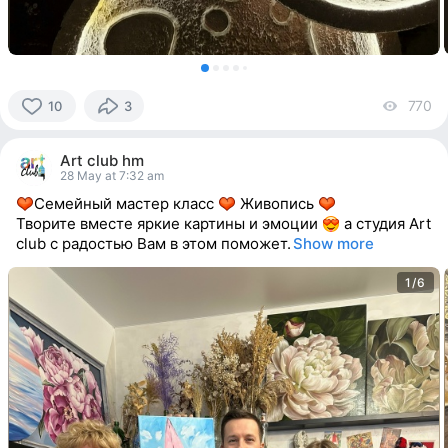
770
vi
10
3
10
people
Art club hm
reacted
28 May at 7:32 am
Семейный мастер класс
Живопись
Творите вместе яркие картины и эмоции
а студия Art
club с радостью Вам в этом поможет.
Show more
1/6