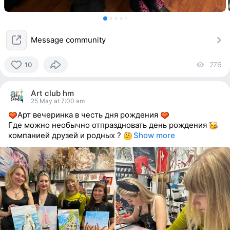
Message community
276
vi
10
10
people
Art club hm
reacted
25 May at 7:00 am
Арт вечеринка в честь дня рождения
Где можно необычно отпраздновать день рождения
компанией друзей и родных ?
Show more