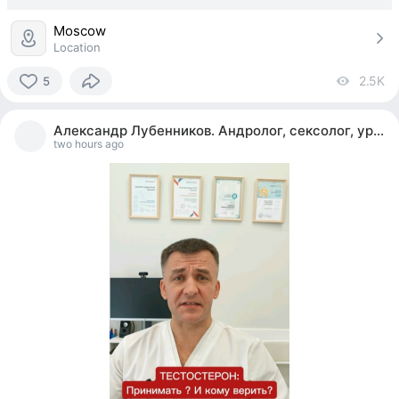
Moscow
Location
2.5K
vi
5
5
people
Александр Лубенников. Андролог, сексолог, уролог
reacted
two hours ago