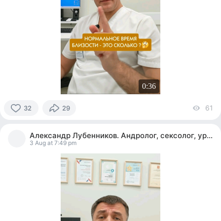
0:36
61
vi
32
29
32
people
Александр Лубенников. Андролог, сексолог, уролог
reacted
3 Aug at 7:49 pm