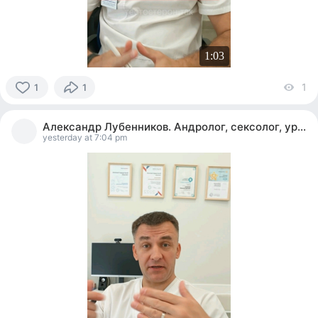
1:03
1
v
1
1
1
person
Александр Лубенников. Андролог, сексолог, уролог
reacted
yesterday at 7:04 pm