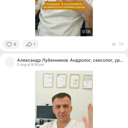
0:58
10
vi
9
1
9
people
Александр Лубенников. Андролог, сексолог, уролог
reacted
5 Aug at 8:38 pm