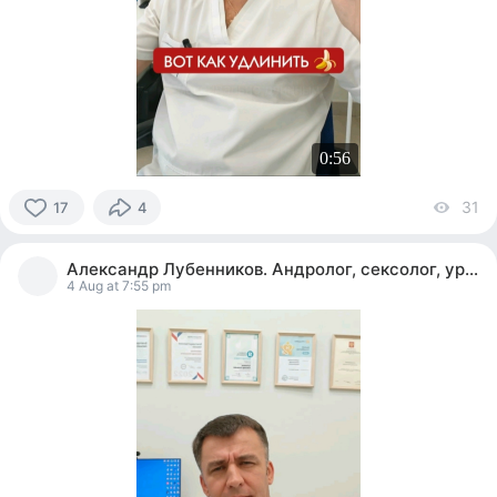
0:56
31
vi
17
4
17
people
Александр Лубенников. Андролог, сексолог, уролог
reacted
4 Aug at 7:55 pm