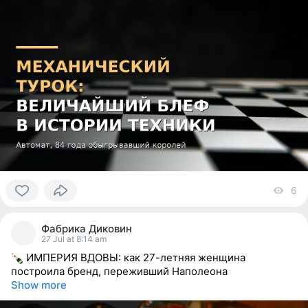
6
vi
0
people
Фабрика Диковин
reacted
27 Jul at 8:14 am
ИМПЕРИЯ ВДОВЫ: как 27-летняя женщина
построила бренд, переживший Наполеона
Show more