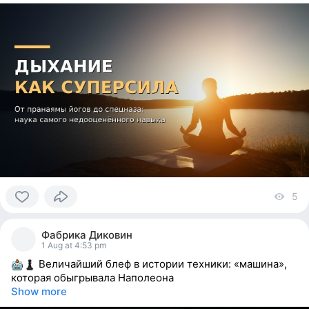
5
vi
0
people
Фабрика Диковин
reacted
1 Aug at 4:53 pm
Величайший блеф в истории техники: «машина»,
которая обыгрывала Наполеона
Show more