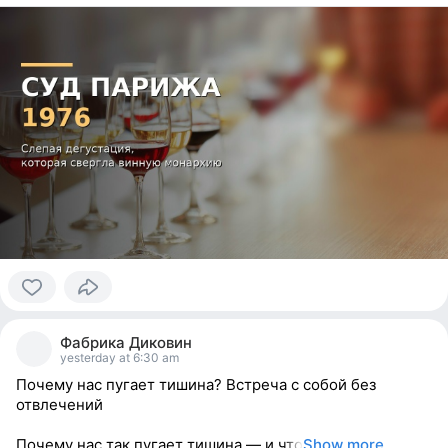
0
people
Фабрика Диковин
reacted
yesterday at 6:30 am
Почему нас пугает тишина? Встреча с собой без
отвлечений
Почему нас так пугает тишина — и что
Show more