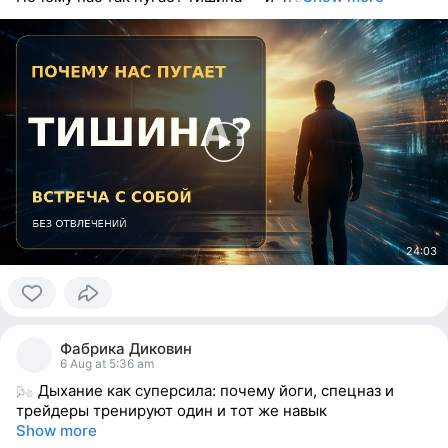
24:03
0
people
Фабрика Диковин
reacted
6 Aug at 5:36 am
Дыхание как суперсила: почему йоги, спецназ и
трейдеры тренируют один и тот же навык
Show more