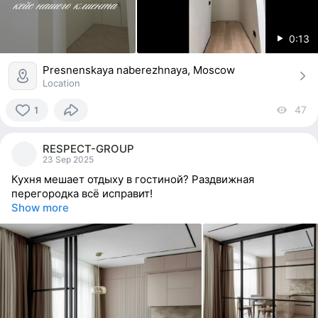
0:13
Presnenskaya naberezhnaya, Moscow
Location
47
vi
1
1
person
RESPECT-GROUP
reacted
23 Sep 2025
Кухня мешает отдыху в гостиной? Раздвижная
перегородка всё исправит!
Show more