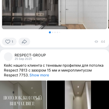
44
vi
1
1
person
RESPECT-GROUP
reacted
25 Sep 2025
Кейс нашего клиента с теневым профилем для потолка
Respect 7813 с зазором 15 мм и микроплинтусом
Respect 7753.
Show more