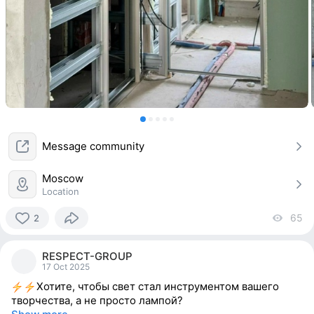
Message community
Moscow
Location
65
vi
2
2
people
RESPECT-GROUP
reacted
17 Oct 2025
Хотите, чтобы свет стал инструментом вашего
творчества, а не просто лампой?