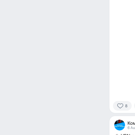
8
8
people
Ко
reacted
6 Au