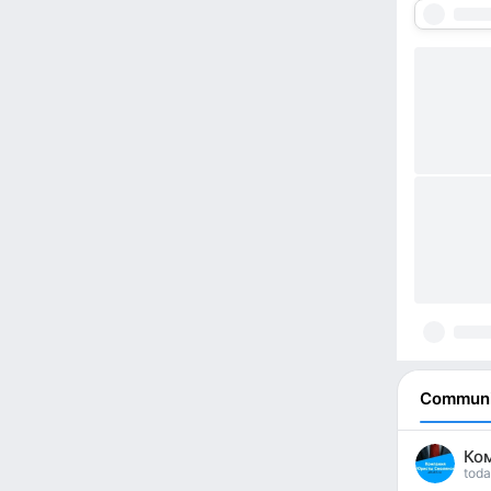
Communi
Ко
toda