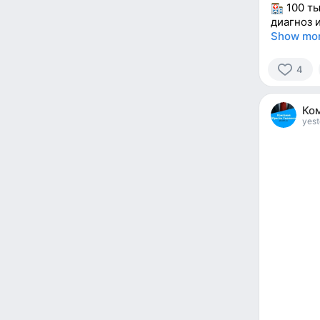
100 ты
диагноз 
Show mo
4
4
people
Ко
reacted
yest