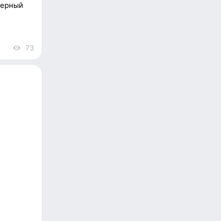
верный
73
views