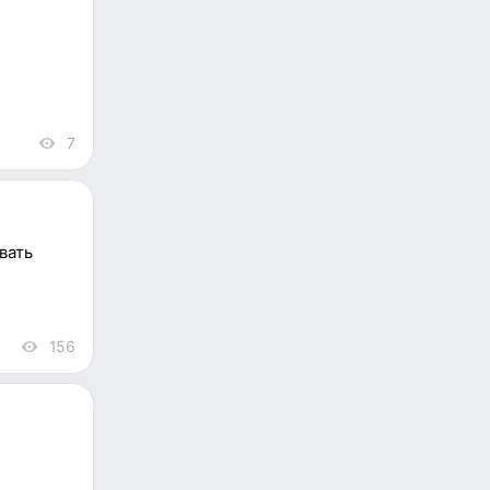
7
views
вать
156
views