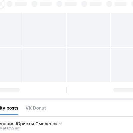
ty posts
VK Donut
мпания Юристы Смоленск
y at 8:52 am