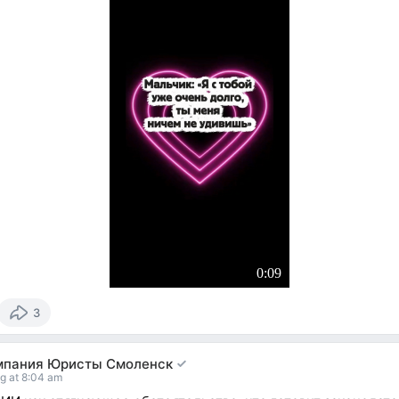
0:09
3
мпания Юристы Смоленск
g at 8:04 am