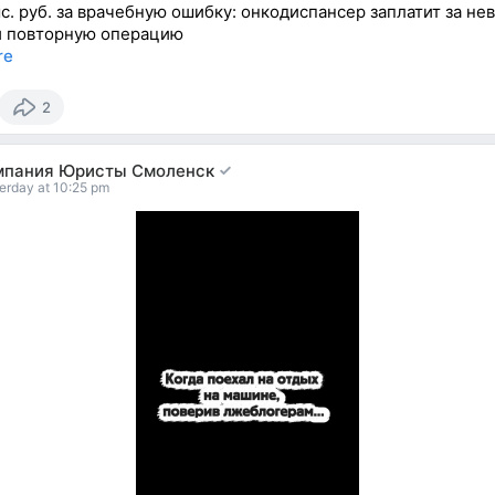
с. руб. за врачебную ошибку: онкодиспансер заплатит за не
и повторную операцию
re
2
мпания Юристы Смоленск
erday at 10:25 pm