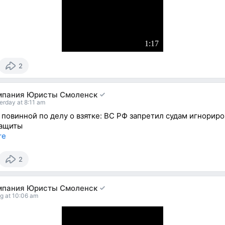
1:17
2
мпания Юристы Смоленск
erday at 8:11 am
 повинной по делу о взятке: ВС РФ запретил судам игнориро
защиты
re
2
мпания Юристы Смоленск
g at 10:06 am