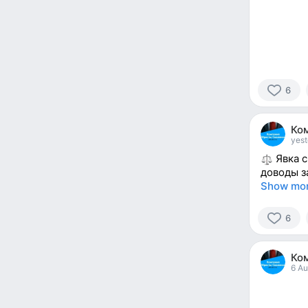
6
6
people
Ко
reacted
yest
Явка с
доводы 
Show mo
6
6
people
Ко
reacted
6 Au