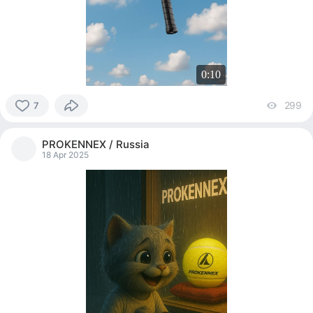
0:10
299
vi
7
7
people
PROKENNEX / Russia
reacted
18 Apr 2025