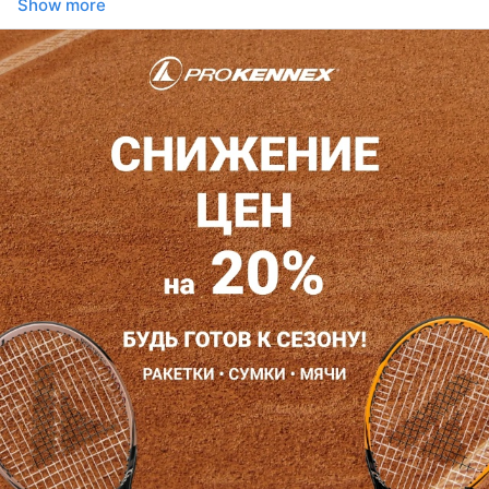
Show more