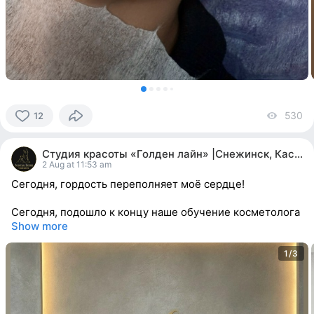
530
vi
12
12
people
Студия красоты «Голден лайн» |Снежинск, Касли
reacted
2 Aug at 11:53 am
Сегодня, гордость переполняет моё сердце!
Сегодня, подошло к концу наше обучение косметолога
Show more
1/3