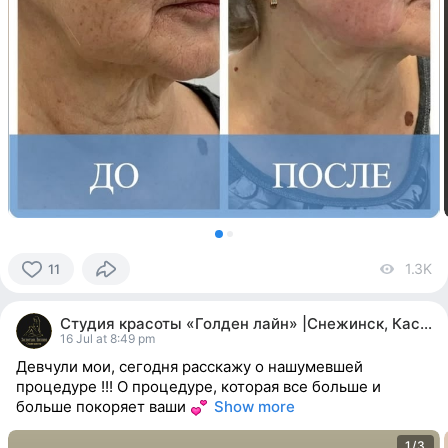
1.3K
vi
11
11
people
Студия красоты «Голден лайн» |Снежинск, Касли
reacted
16 Jul at 8:49 pm
Девчули мои, сегодня расскажу о нашумевшей
процедуре !!! О процедуре, которая все больше и
больше покоряет ваши
Show more
1/3