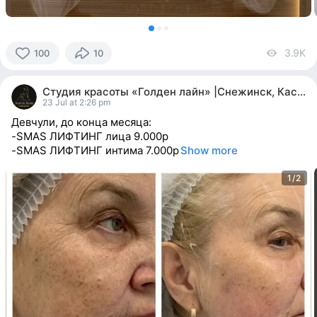
3.9K
vi
100
10
100
people
Студия красоты «Голден лайн» |Снежинск, Касли
reacted
23 Jul at 2:26 pm
Девчули, до конца месяца:
-SMAS ЛИФТИНГ лица 9.000р
-SMAS ЛИФТИНГ интима 7.000р
Show more
1/2