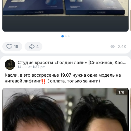
2.4K
vi
19
4
19
people
Студия красоты «Голден лайн» |Снежинск, Касли
reacted
14 Jul at 1:37 pm
Касли, в это воскресенье 19.07 нужна одна модель на
нитевой лифтинг
( оплата, только за нити)
1/6