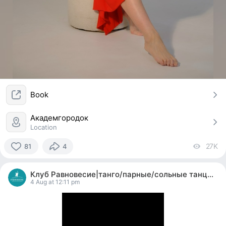
Book
Академгородок
Location
27K
vi
81
4
81
people
Клуб Равновесие|танго/парные/сольные танцы|йога
reacted
4 Aug at 12:11 pm