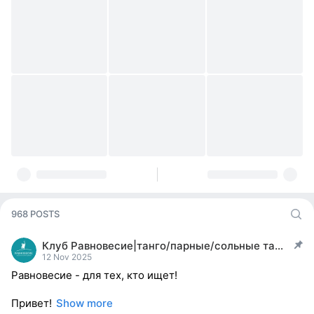
968 POSTS
Клуб Равновесие|танго/парные/сольные танцы|йога
post pinned
12 Nov 2025
Равновесие - для тех, кто ищет!
Привет!
Show more