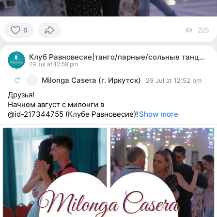
225
vi
6
6
people
Клуб Равновесие|танго/парные/сольные танцы|йога
reacted
29 Jul at 12:59 pm
Milonga Casera (г. Иркутск)
29 Jul at 12:52 pm
Друзья!
Начнем август с милонги в
@id-217344755 (Клубе Равновесие)!
Show more