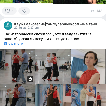
143
vi
5
5
people
Клуб Равновесие|танго/парные/сольные танцы|йога
reacted
23 Jul at 12:23 pm
Так исторически сложилось, что я веду занятия "в
одного", давая мужскую и женскую партию.
Show more