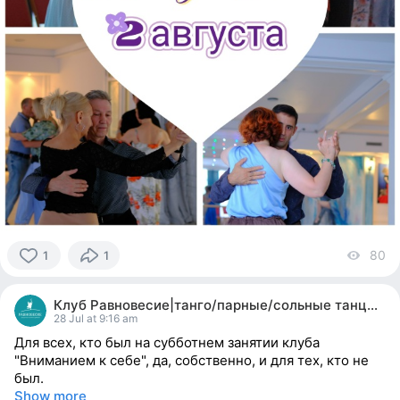
80
vi
1
1
1
person
Клуб Равновесие|танго/парные/сольные танцы|йога
reacted
28 Jul at 9:16 am
Для всех, кто был на субботнем занятии клуба
"Вниманием к себе", да, собственно, и для тех, кто не
был.
Show more