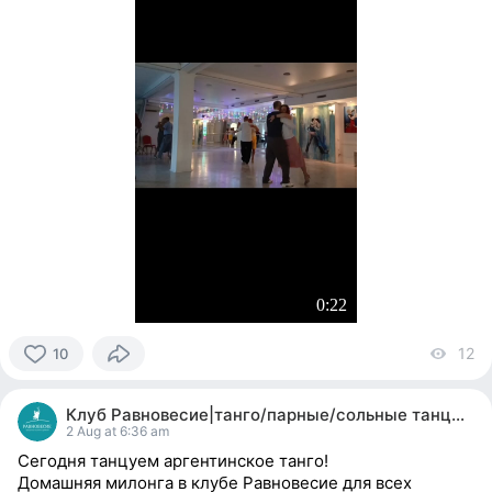
0:22
12
vi
10
10
people
Клуб Равновесие|танго/парные/сольные танцы|йога
reacted
2 Aug at 6:36 am
Сегодня танцуем аргентинское танго!
Домашняя милонга в клубе Равновесие для всех