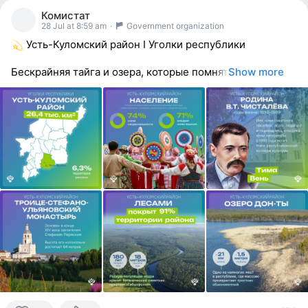
people
Комистат
reacted
28 Jul at 8:59 am
·
Government organization
Усть-Куломский район I Уголки республики
Бескрайняя тайга и озера, которые помнят
Show more