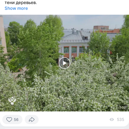
тени деревьев.
Show more
1:02
535
vi
56
56