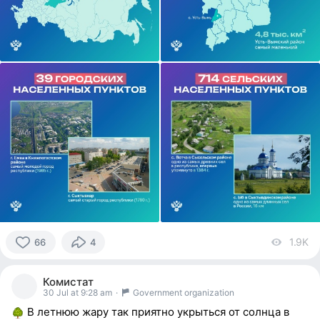
1.9K
vi
66
4
66
people
Комистат
reacted
30 Jul at 9:28 am
·
Government organization
В летнюю жару так приятно укрыться от солнца в