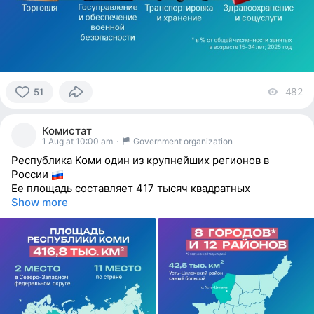
482
vi
51
51
people
Комистат
reacted
1 Aug at 10:00 am
·
Government organization
Республика Коми один из крупнейших регионов в
России
Ее площадь составляет 417 тысяч квадратных
Show more