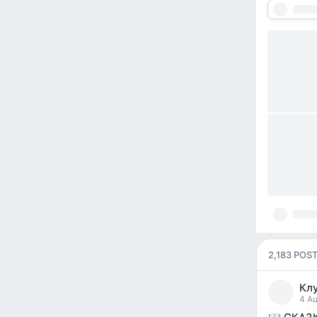
2,183 POS
Кл
pos
4 Au