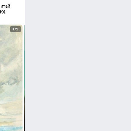
читай
9).
1/2