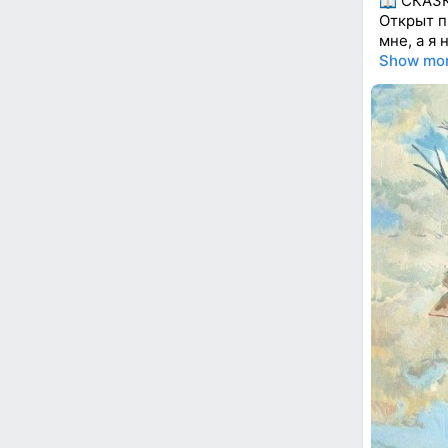
СКАЗК
Открыт п
мне, а я
Show mo