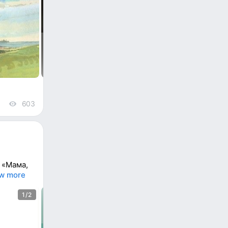
603
views
 «Мама,
w more
1/2