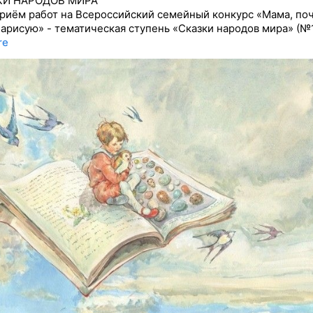
И НАРОДОВ МИРА
риём работ на Всероссийский семейный конкурс «Мама, по
 нарисую» - тематическая ступень «Сказки народов мира» (№1
re