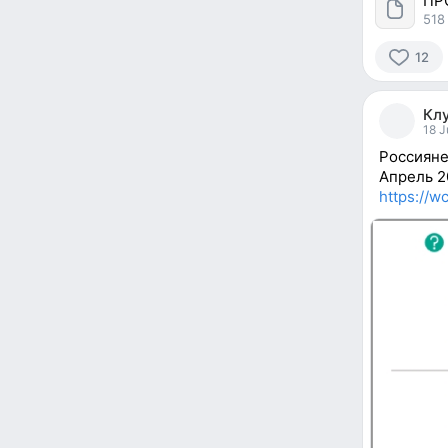
ПР
518
12
12
people
Кл
reacted
18 J
Россияне
Апрель 2
https://w