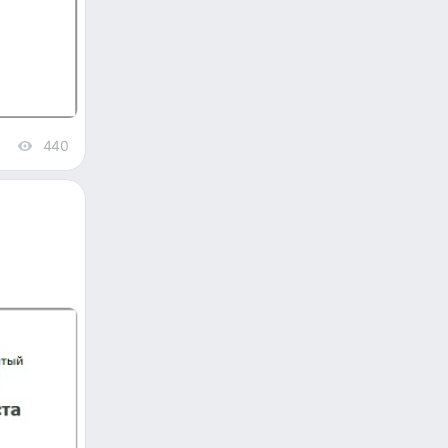
440
views