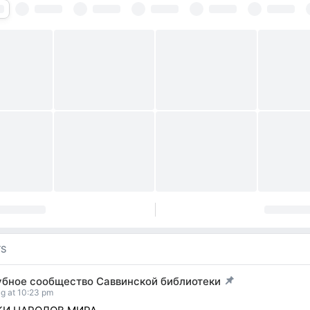
TS
убное сообщество Саввинской библиотеки
t pinned
g at 10:23 pm