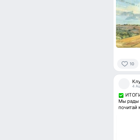
10
10
people
Кл
reacted
4 Au
ИТОГИ
Мы рады 
почитай 