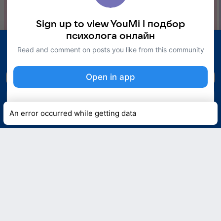
Sign up to view YouMi l подбор
психолога онлайн
Check out interesting content
Read and comment on posts you like from this community
Sign in to your account and follow popular creators
and communities
Open in app
Open in app
Sign up
Sign in
or
Sign up
An error occurred while getting data
Sign in
39
vi
0
people
YouMi l подбор психолога онлайн
reacted
7 Aug at 12:55 pm