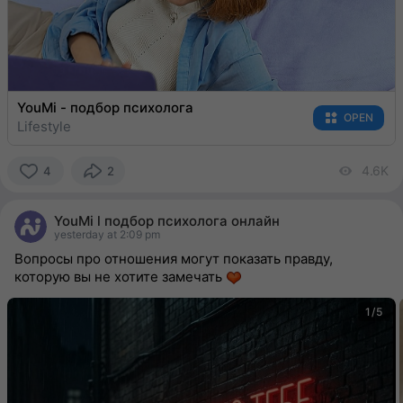
YouMi - подбор психолога
OPEN
Lifestyle
4.6K
vi
4
2
4
people
YouMi l подбор психолога онлайн
reacted
yesterday at 2:09 pm
Вопросы про отношения могут показать правду,
которую вы не хотите замечать
1/5