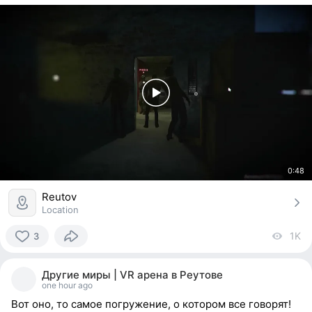
0:48
Reutov
Location
1K
vi
3
3
people
Другие миры | VR арена в Реутове
reacted
one hour ago
Вот оно, то самое погружение, о котором все говорят!