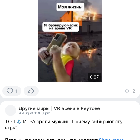
0:07
2
vi
1
1
person
Другие миры | VR арена в Реутове
reacted
4 Aug at 11:00 pm
ТОП
ИГРА среди мужчин. Почему выбирают эту
игру?