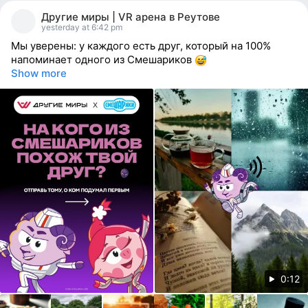
people
Другие миры | VR арена в Реутове
reacted
yesterday at 6:42 pm
Мы уверены: у каждого есть друг, который на 100%
напоминает одного из Смешариков
Show more
0:12