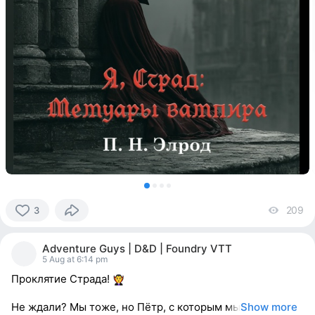
209
vi
3
3
people
Adventure Guys | D&D | Foundry VTT
reacted
5 Aug at 6:14 pm
Проклятие Страда!
Не ждали? Мы тоже, но Пётр, с которым мы
Show more