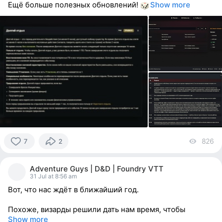
Ещё больше полезных обновлений!
Show more
826
vi
7
2
7
people
Adventure Guys | D&D | Foundry VTT
reacted
31 Jul at 8:56 am
Вот, что нас ждёт в ближайший год.
Похоже, визарды решили дать нам время, чтобы
Show more