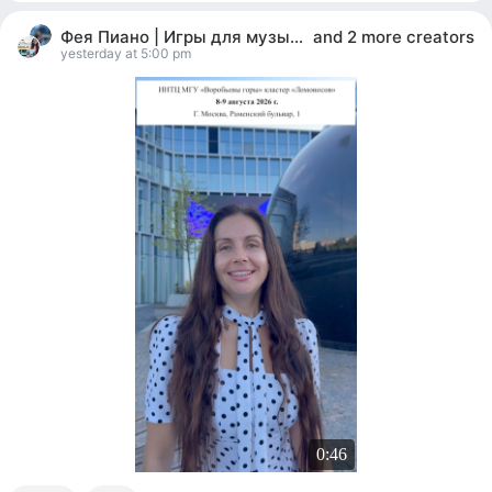
22
people
Фея Пиано | Игры для музыкального мышления
and
2 more creators
reacted
yesterday at 5:00 pm
0:46