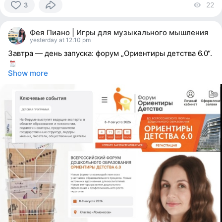
22
vi
3
3
people
Фея Пиано | Игры для музыкального мышления
reacted
yesterday at 12:10 pm
Завтра — день запуска: форум „Ориентиры детства 6.0“.
Show more