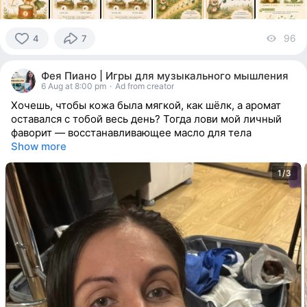
96
vi
4
7
4
people
Фея Пиано | Игры для музыкального мышления
reacted
6 Aug at 8:00 pm
·
Ad from creator
Хочешь, чтобы кожа была мягкой, как шёлк, а аромат
оставался с тобой весь день? Тогда лови мой личный
фаворит — восстанавливающее масло для тела
Show more
1/3