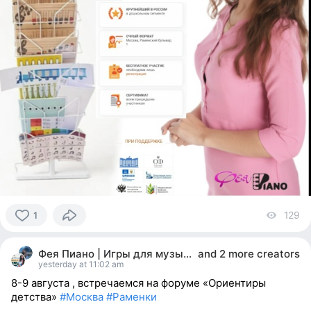
129
vi
1
1
person
Фея Пиано | Игры для музыкального мышления
and
2 more creators
reacted
yesterday at 11:02 am
8-9 августа , встречаемся на форуме «Ориентиры
детства»
#Москва
#Раменки