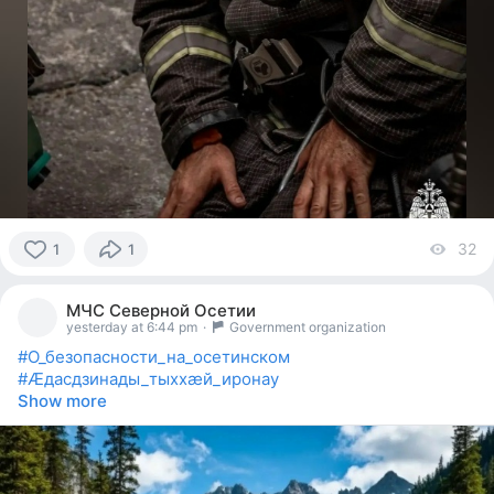
32
vi
1
1
1
person
МЧС Северной Осетии
reacted
yesterday at 6:44 pm
·
Government organization
#О_безопасности_на_осетинском
#Æдасдзинады_тыххæй_иронау
Show more