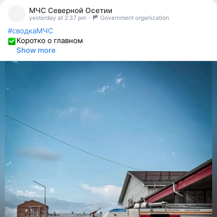
person
МЧС Северной Осетии
reacted
yesterday at 2:37 pm
·
Government organization
#сводкаМЧС
Коротко о главном
Show more