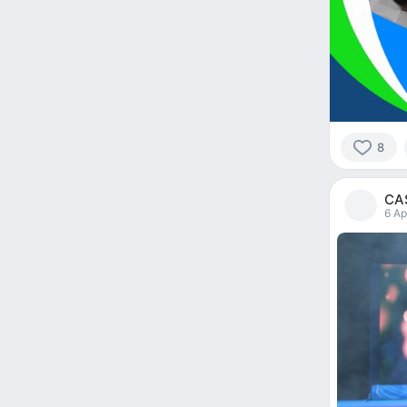
8
8
people
CA
reacted
6 Ap