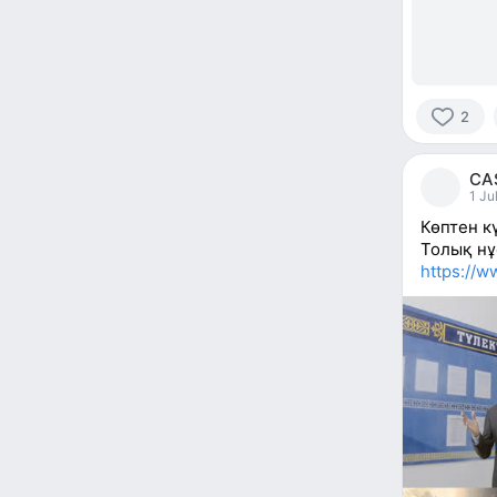
2
2
people
CA
reacted
1 Ju
Көптен к
Толық нұ
https://