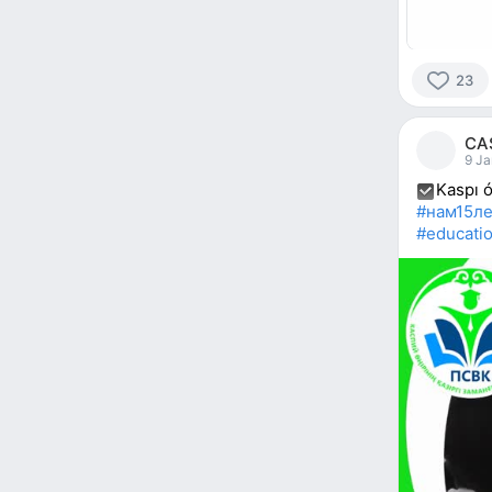
23
23
people
CA
reacted
9 Ja
Kaspı 
#нам15л
#educati