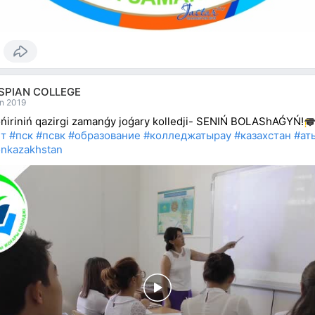
SPIAN COLLEGE
n 2019
óńiriniń qazirgi zamanǵy joǵary kolledji- SENIŃ BOLAShAǴYŃ!
ет
#пск
#псвк
#образование
#колледжатырау
#казахстан
#ат
onkazakhstan