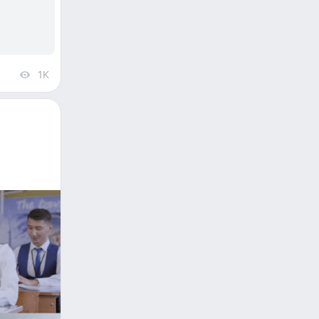
1K
views