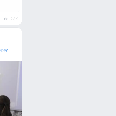
2.3K
views
ырау