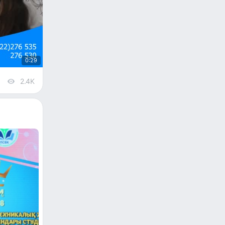
0:29
2.4K
views