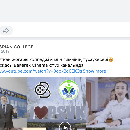
SPIAN COLLEGE
l 2019
үткен жоғары колледжіміздің гимнінің тұсаукесері
сқасы Baiterek Cinema ютуб каналында.
www.youtube.com/watch?v=0obx8q0EKCs
Show more