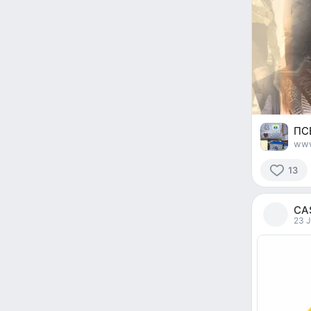
ПС
www
13
13
people
CA
reacted
23 