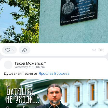
262
vi
5
5
people
Такой Можайск ™
reacted
yesterday at 10:06 pm
Душевная песня от
Ярослав Ерофеев