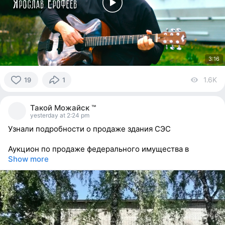
3:16
1.6K
vi
19
1
19
people
Такой Можайск ™
reacted
yesterday at 2:24 pm
Узнали подробности о продаже здания СЭС
Аукцион по продаже федерального имущества в
Show more