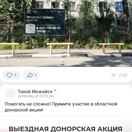
2.5K
vi
7
1
7
people
Такой Можайск ™
reacted
yesterday at 12:10 pm
Помогать не сложно! Примите участие в областной
донорской акции!