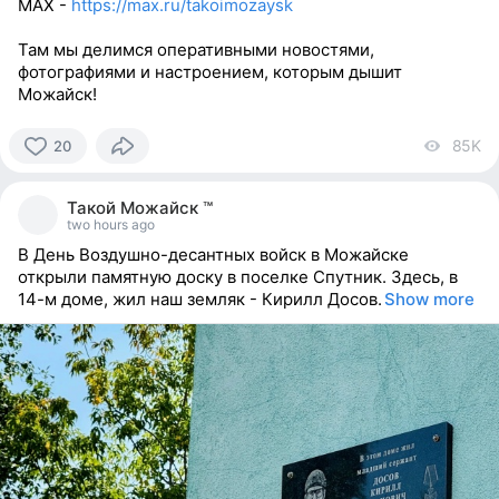
МАХ -
https://max.ru/takoimozaysk
Там мы делимся оперативными новостями,
фотографиями и настроением, которым дышит
Можайск!
85K
vi
20
20
people
Такой Можайск ™
reacted
two hours ago
В День Воздушно-десантных войск в Можайске
открыли памятную доску в поселке Спутник. Здесь, в
14-м доме, жил наш земляк - Кирилл Досов.
Show more