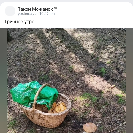
people
Такой Можайск ™
reacted
yesterday at 10:22 am
Грибное утро