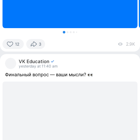
2.9K
vi
12
3
12
people
VK Education
reacted
yesterday at 11:40 am
Финальный вопрос — ваши мысли?