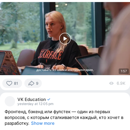
1:57
6.9K
vi
81
9
81
people
VK Education
reacted
yesterday at 12:05 pm
Фронтенд, бэкенд или фулстек — один из первых
вопросов, с которым сталкивается каждый, кто хочет в
разработку.
Show more