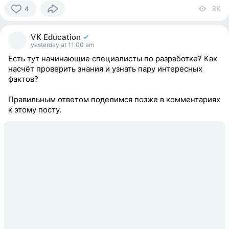
3K
vi
4
4
people
VK Education
reacted
yesterday at 11:00 am
Есть тут начинающие специалисты по разработке? Как
насчёт проверить знания и узнать пару интересных
фактов?
Правильным ответом поделимся позже в комментариях
к этому посту.