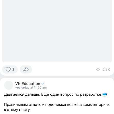
2.3K
vi
3
3
people
VK Education
reacted
yesterday at 11:20 am
Двигаемся дальше. Ещё один вопрос по разработке
Правильным ответом поделимся позже в комментариях
к этому посту.