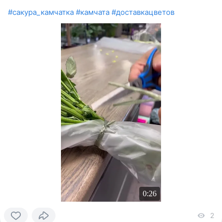
#сакура_камчатка
#камчата
#доставкацветов
0:26
2
vi