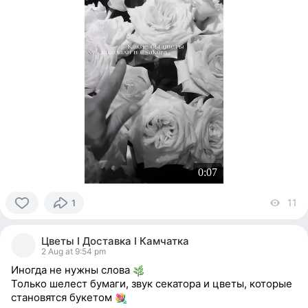
0:07
11
vi
1
0
people
Цветы I Доставка I Камчатка
reacted
2 Aug at 9:54 pm
Иногда не нужны слова
Только шелест бумаги, звук секатора и цветы, которые
становятся букетом