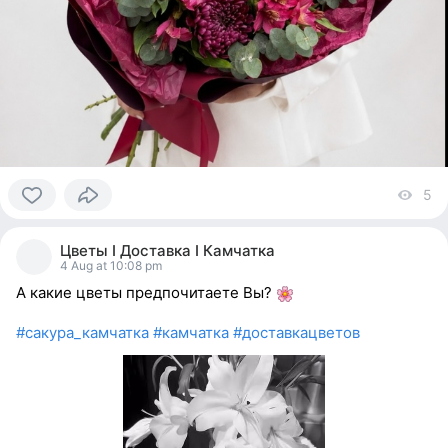
5
vi
0
people
Цветы I Доставка I Камчатка
reacted
4 Aug at 10:08 pm
А какие цветы предпочитаете Вы?
#сакура_камчатка
#камчатка
#доставкацветов