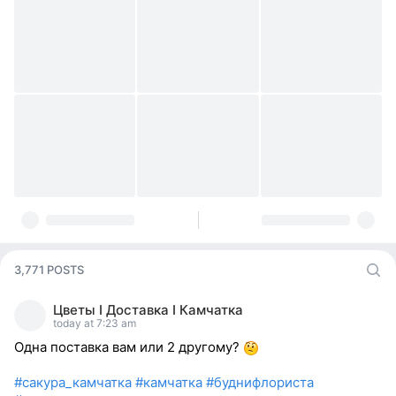
3,771 POSTS
Цветы I Доставка I Камчатка
today at 7:23 am
Одна поставка вам или 2 другому?
#сакура_камчатка
#камчатка
#буднифлориста