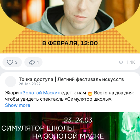
1.4K
vi
3
1
3
people
Точка доступа | Летний фестиваль искусств
reacted
28 Jan 2022
Жюри
«Золотой Маски»
едет к нам
Всего на два дня:
чтобы увидеть спектакль «Симулятор школы».
Show more