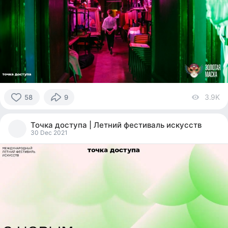
3.9K
vi
58
9
58
people
Точка доступа | Летний фестиваль искусств
reacted
30 Dec 2021