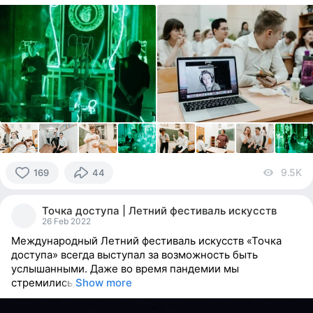
9.5K
vi
169
44
169
people
Точка доступа | Летний фестиваль искусств
reacted
26 Feb 2022
Международный Летний фестиваль искусств «Точка
доступа» всегда выступал за возможность быть
услышанными. Даже во время пандемии мы
стремились,
Show more