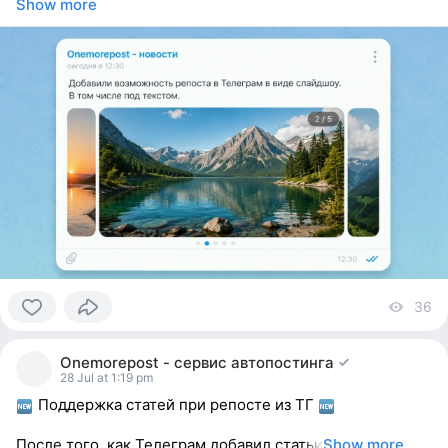
Show more
36
vi
0
people
Onemorepost - сервис автопостинга
reacted
28 Jul at 1:19 pm
Поддержка статей при репосте из ТГ
После того, как Телеграм добавил статьи
Show more