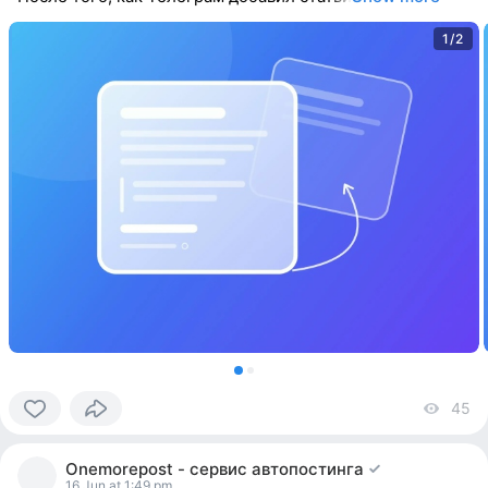
1/2
45
vi
0
people
Onemorepost - сервис автопостинга
reacted
16 Jun at 1:49 pm