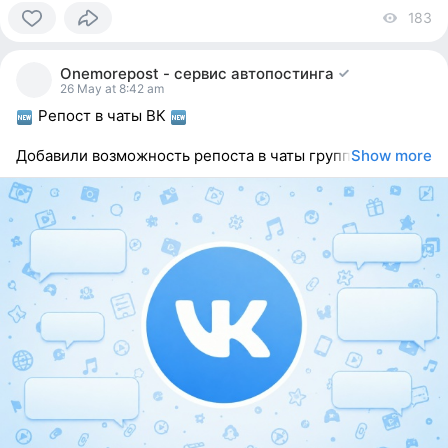
183
vi
0
people
Onemorepost - сервис автопостинга
reacted
26 May at 8:42 am
Репост в чаты ВК
Добавили возможность репоста в чаты групп
Show more