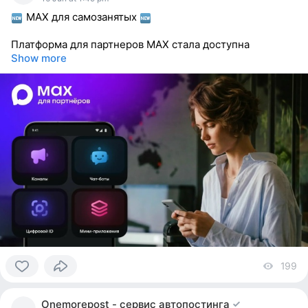
MAX для самозанятых
Платформа для партнеров МАХ стала доступна
Show more
199
vi
0
people
Onemorepost - сервис автопостинга
reacted