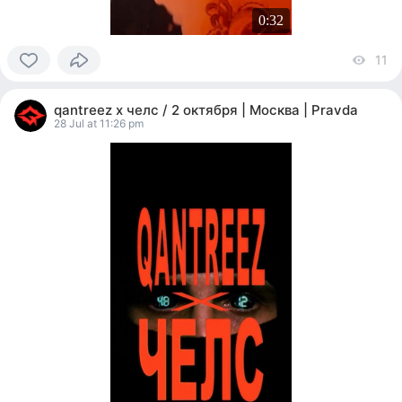
0:32
11
vi
0
people
qantreez x челс / 2 октября | Москва | Pravda
reacted
28 Jul at 11:26 pm