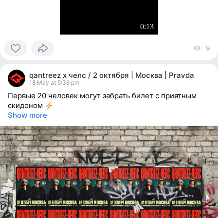
0:13
9
vi
0
people
qantreez x челс / 2 октября | Москва | Pravda
reacted
18 May at 5:36 pm
Первые 20 человек могут забрать билет с приятным
скидоном
Show more