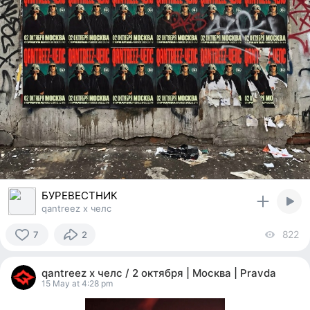
БУРЕВЕСТНИК
qantreez x челс
822
vi
7
2
7
people
qantreez x челс / 2 октября | Москва | Pravda
reacted
15 May at 4:28 pm