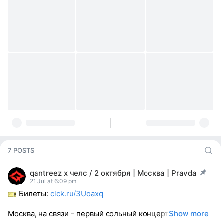
7 POSTS
qantreez x челс / 2 октября | Москва | Pravda
post pinned
21 Jul at 6:09 pm
Билеты:
clck.ru/3Uoaxq
Москва, на связи – первый сольный концерт
Show more