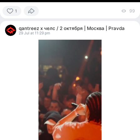
99
vi
1
1
person
qantreez x челс / 2 октября | Москва | Pravda
reacted
29 Jul at 11:29 pm