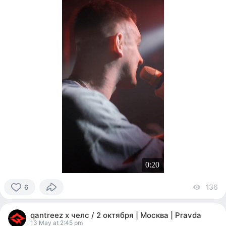
0:20
136
vi
6
6
people
qantreez x челс / 2 октября | Москва | Pravda
reacted
13 May at 2:45 pm