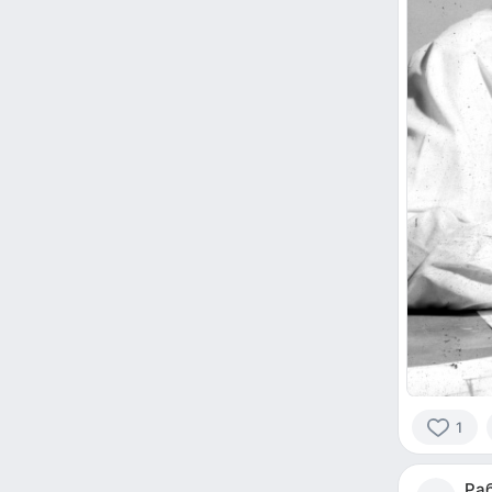
1
1
person
Ра
reacted