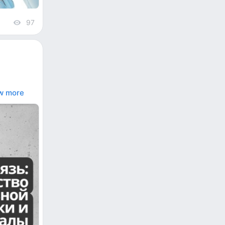
97
views
w more