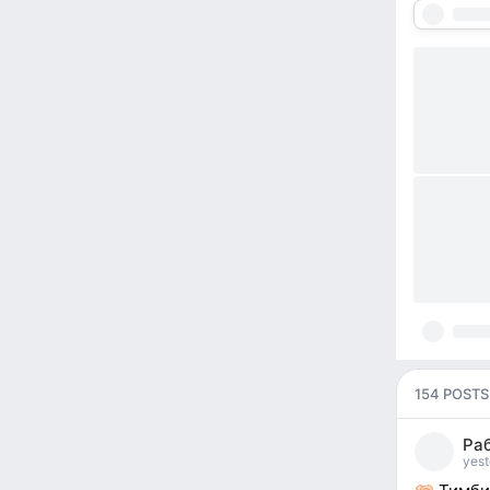
154 POSTS
Ра
yest