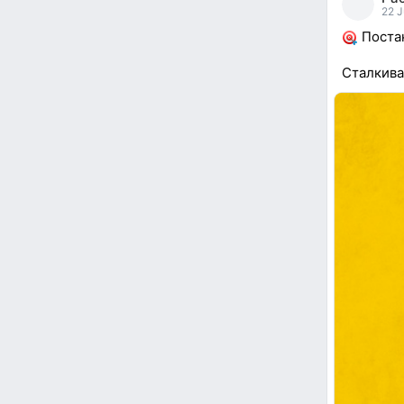
22 J
Постан
Сталкива