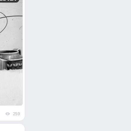
259
views