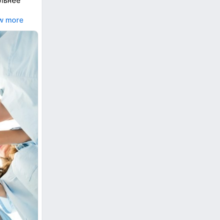
льнее
w more