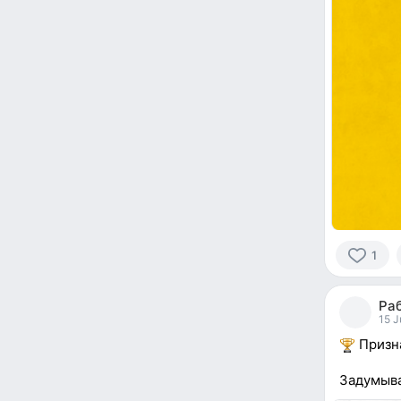
1
1
person
Ра
reacted
15 J
Призна
Задумыва