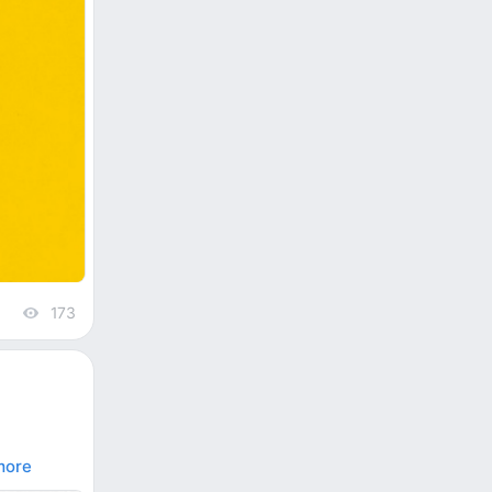
173
views
more