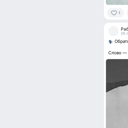
1
1
person
Ра
reacted
29 J
Обратн
Слово — 