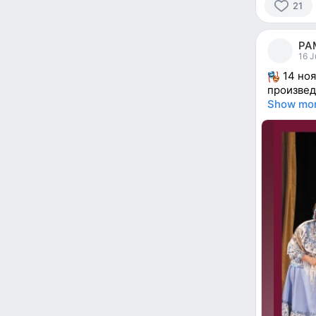
21
21
people
РА
reacted
16 J
14 ноя
произвед
Show mo