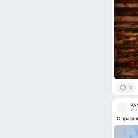
10
10
people
РА
reacted
12 J
С празд