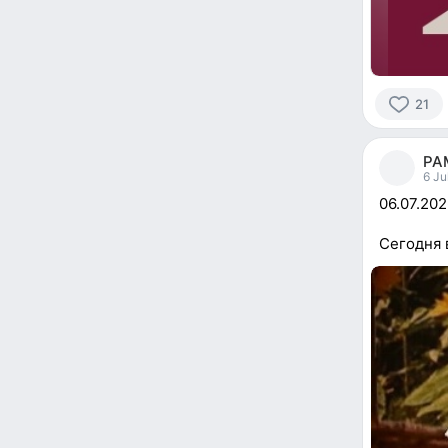
21
21
people
РА
reacted
6 Ju
06.07.20
Сегодня 