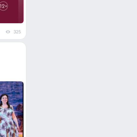
325
views