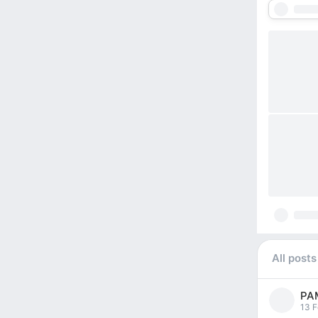
All posts
РА
pos
13 F