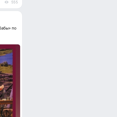
555
views
бабы» по