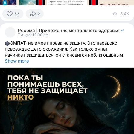
6.4K
vi
53
2
53
people
Ресома | Приложение ментального здоровья
reacted
7 Aug at 10:00 am
ЭМПАТ: не имеет права на защиту. Это парадокс
повреждающего окружения. Как только эмпат
начинает защищаться, он становится неблагодарным
Show more