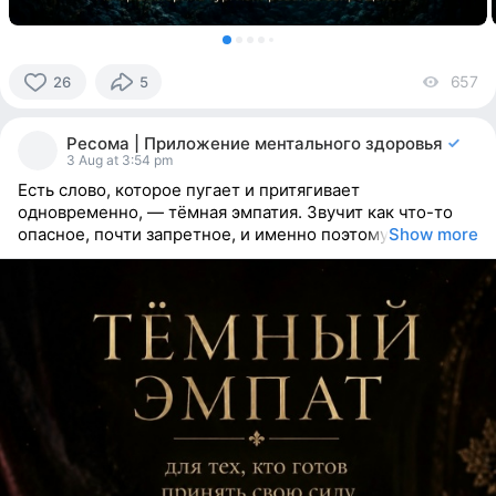
657
vi
26
5
26
people
Ресома | Приложение ментального здоровья
reacted
3 Aug at 3:54 pm
Есть слово, которое пугает и притягивает
одновременно, — тёмная эмпатия. Звучит как что-то
опасное, почти запретное, и именно поэтому
Show more