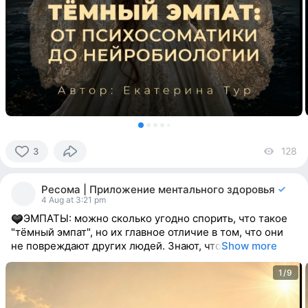
128
vi
3
3
people
Ресома | Приложение ментального здоровья
reacted
4 Aug at 3:21 pm
ЭМПАТЫ: можно сколько угодно спорить, что такое
"тёмный эмпат", но их главное отличие в том, что они
не повреждают других людей. Знают, что
Show more
1/9