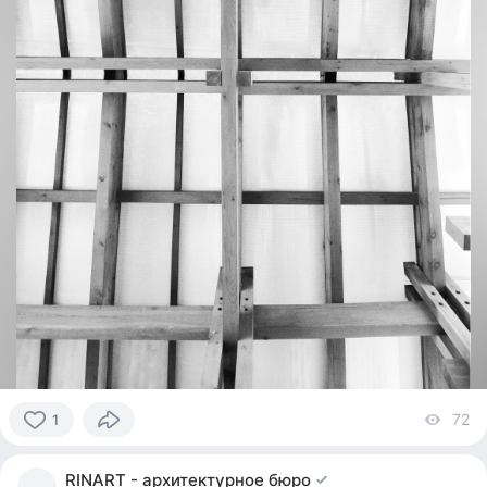
72
vi
1
1
person
RINART - архитектурное бюро
reacted