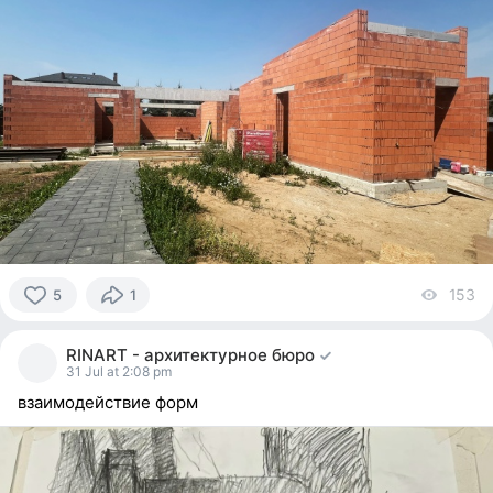
153
vi
5
1
5
people
RINART - архитектурное бюро
reacted
31 Jul at 2:08 pm
взаимодействие форм