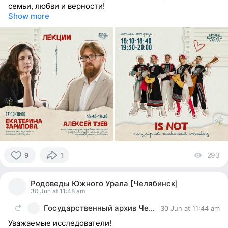
семьи, любви и верности!
Show more
293
vi
9
1
9
people
Родоведы Южного Урала [Челябинск]
reacted
30 Jun at 11:48 am
Государственный архив Челябинской области
30 Jun at 11:44 am
Уважаемые исследователи!