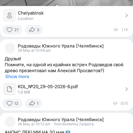
Chelyabinsk
Location
1.1K
vi
21
3
21
people
Родоведы Южного Урала [Челябинск]
reacted
29 May at 10:08 pm
Друзья!
Помните, на одной из крайних встреч Родоведов своё
древо презентовал нам Алексей Просветов?)
Show more
KOL_№20_29-05-2026-6.pdf
1.9 MB
606
vi
12
1
12
people
Родоведы Южного Урала [Челябинск]
reacted
26 May at 10:12 am
·
from Ekaterina Zaripova
АНОНС ЛЕКЦИИ НА 30 мая