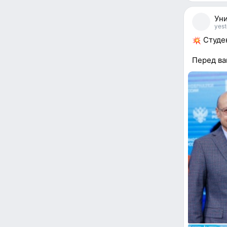
17
people
Уни
reacted
yest
Студе
Перед ва