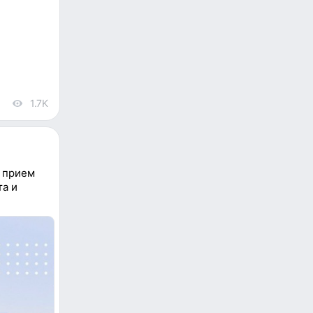
1.7K
views
я прием
та и