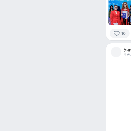
10
10
people
Уни
reacted
4 Au