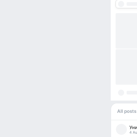
All posts
Уни
pos
4 Au