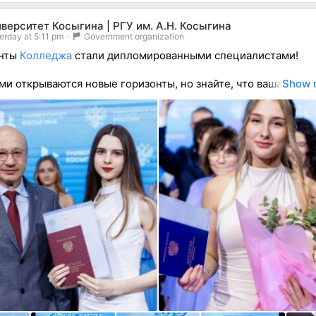
верситет Косыгина | РГУ им. А.Н. Косыгина
erday at 5:11 pm
·
Government organization
нты
Колледжа
стали дипломированными специалистами!
ми открываются новые горизонты, но знайте, что ваша
Show 