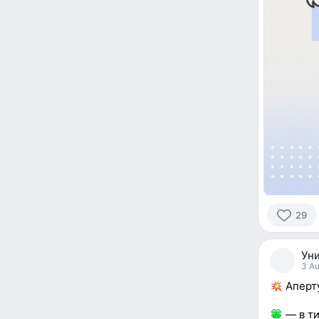
29
29
people
Уни
reacted
3 Au
Аперту
— в ти