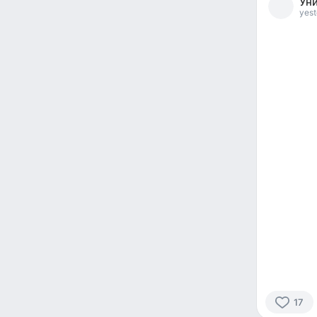
Уни
reacted
yest
17