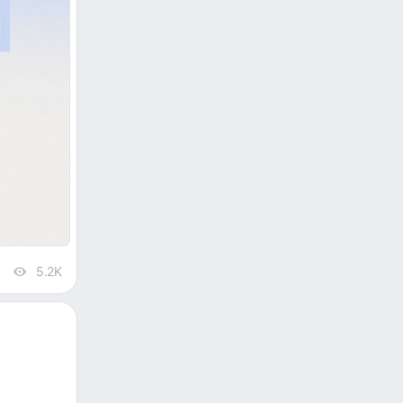
5.2K
views
e