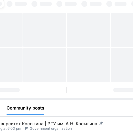
Community posts
верситет Косыгина | РГУ им. А.Н. Косыгина
t pinned
g at 6:00 pm
·
Government organization