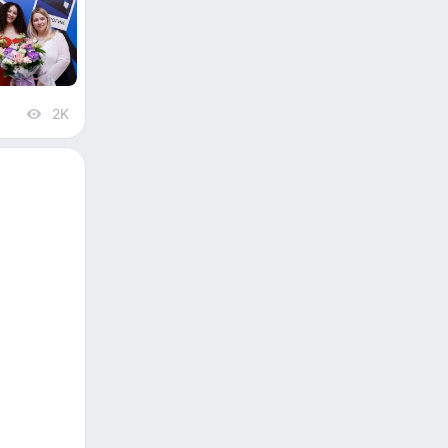
2K
views