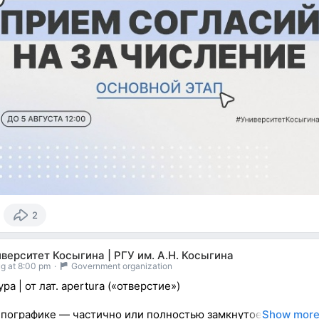
2
верситет Косыгина | РГУ им. А.Н. Косыгина
g at 8:00 pm
·
Government organization
ра | от лат. apertura («отверстие»)
пографике — частично или полностью замкнутое
Show mor