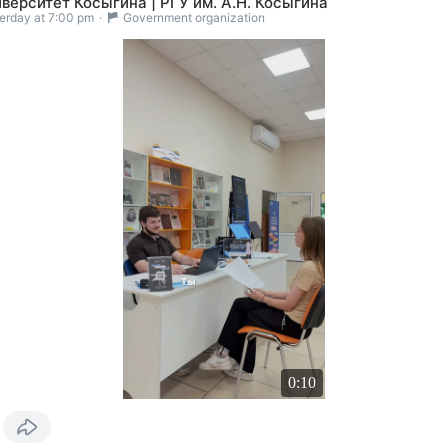
верситет Косыгина | РГУ им. А.Н. Косыгина
erday at 7:00 pm
·
Government organization
0:10