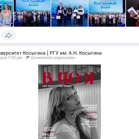
верситет Косыгина | РГУ им. А.Н. Косыгина
g at 7:00 pm
·
Government organization