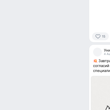
15
15
people
Уни
reacted
4 Au
Завтра
согласий
специали