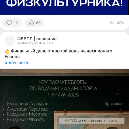
46K
vi
1K
68
1011
people
ФВВСР | плавание
reacted
yesterday at 10:40 am
Финальный день открытой воды на чемпионате
Европы!
Show more