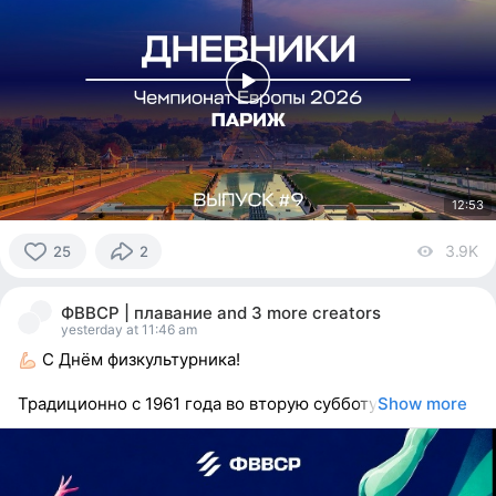
12:53
3.9K
vi
25
2
25
people
ФВВСР | плавание
and
3 more creators
reacted
yesterday at 11:46 am
С Днём физкультурника!
Традиционно с 1961 года во вторую субботу
Show more