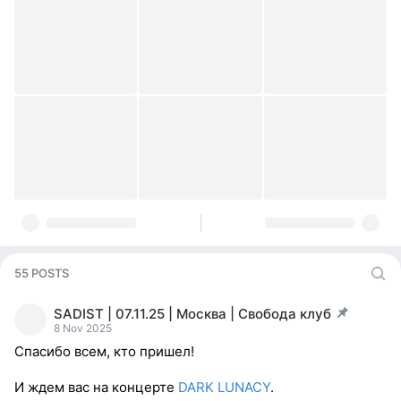
55 POSTS
SADIST | 07.11.25 | Москва | Свобода клуб
post pinned
8 Nov 2025
Спасибо всем, кто пришел!
И ждем вас на концерте
DARK LUNACY
.