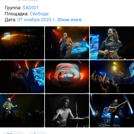
Группа:
SADIST
Площадка:
Свобода
Дата:
07 ноября 2025 г.
Show more