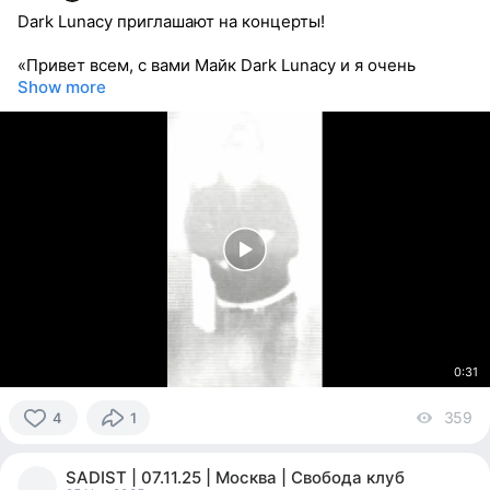
Dark Lunacy приглашают на концерты!
«Привет всем, с вами Майк Dark Lunacy и я очень
Show more
0:31
359
vi
4
1
4
people
SADIST | 07.11.25 | Москва | Свобода клуб
reacted