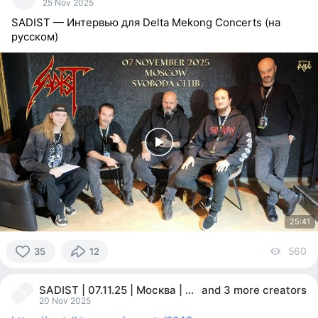
25 Nov 2025
SADIST — Интервью для Delta Mekong Concerts (на
русском)
25:41
560
vi
35
12
35
people
SADIST | 07.11.25 | Москва | Свобода клуб
and
3 more creators
reacted
20 Nov 2025