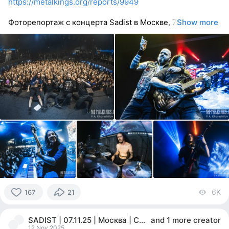
https://metalkings.org/reports/9949
Фоторепортаж с концерта Sadist в Москве, 7
Show more
6K
vi
167
21
167
people
SADIST | 07.11.25 | Москва | Свобода клуб
and
1 more creator
reacted
12 Nov 2025